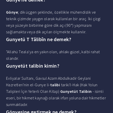
Gönye
; dik üçgen şeklinde, özellikle mühendislik ve
teknik çizimde yaygın olarak kullanılan bir araç. İki çizgi
veya yüzeyin birbirine göre dik açı (90°) yapmasını
sağlamakta veya dik açıları ölçmekte kullanılır.
Gunyetü T Tâlibîn ne demek?
"Allahü Teala'ya en yakın olan, ahlakı güzel, kalbi rahat
olandır.
Gunyetüt talibin kimin?
Evliyalar Sultanı, Gavsul Azam Abdulkadir Geylani
Hazretleri'nin el-Gunye li-
talibi
tariki'l-Hak (Hak Yolun
Talipleri İçin Yeterli Olan Kitap)
Gunyetüt Talibin
- isimli
eseri, bir hikmet kaynağı olarak irfan yoluna dair hikmetler
sunmaktadır.
Gönyesine getirmek ne demek?