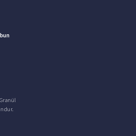
abun
Granül
undur.