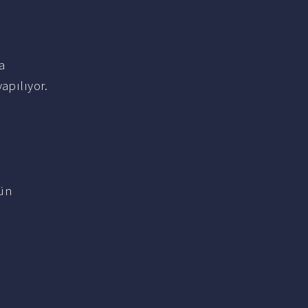
a
apılıyor.
gün