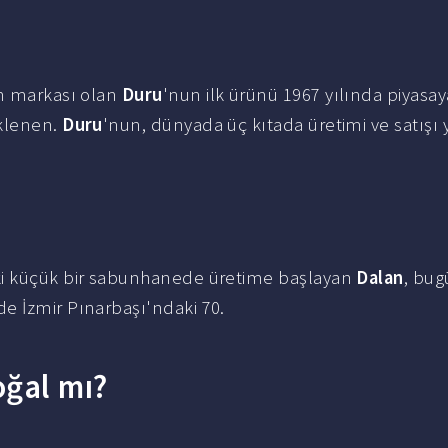
an markası olan
Duru
'nun ilk ürünü 1967 yılında piyasay
eklenen.
Duru
'nun, dünyada üç kıtada üretimi ve satışı y
ki küçük bir sabunhanede üretime başlayan
Dalan
, bu
e İzmir Pınarbaşı'ndaki 70.
oğal mı?