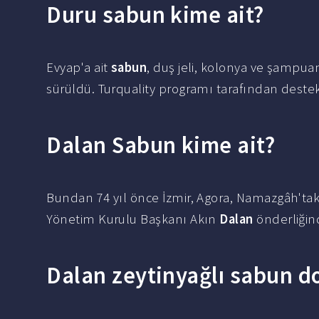
Duru sabun kime ait?
Evyap'a ait
sabun
, duş jeli, kolonya ve şampu
sürüldü. Turquality programı tarafından dest
Dalan Sabun kime ait?
Bundan 74 yıl önce İzmir, Agora, Namazgâh'ta
Yönetim Kurulu Başkanı Akın
Dalan
önderliğind
Dalan zeytinyağlı sabun d