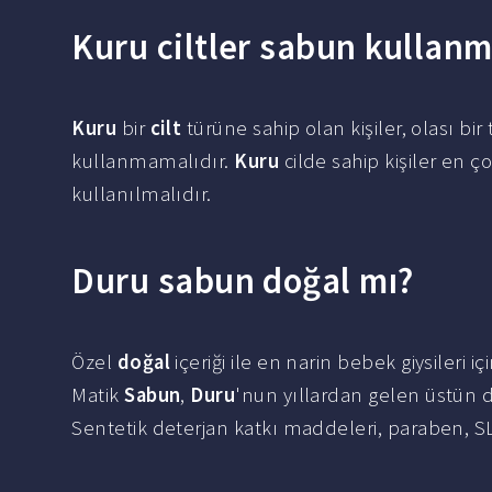
Kuru ciltler sabun kullanm
Kuru
bir
cilt
türüne sahip olan kişiler, olası bi
kullanmamalıdır.
Kuru
cilde sahip kişiler en ç
kullanılmalıdır.
Duru sabun doğal mı?
Özel
doğal
içeriği ile en narin bebek giysileri iç
Matik
Sabun
,
Duru
'nun yıllardan gelen üstün d
Sentetik deterjan katkı maddeleri, paraben, SL