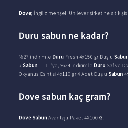
Dove
; İngiliz menşeli Unilever şirketine ait kiş
Duru sabun ne kadar?
%27 indirimle
Duru
Fresh 4x150 gr Duş u
Sabu
u
Sabun
11 TL'ye, %24 indirimle
Duru
Saf ve Do
Okyanus Esintisi 4x110 gr 4 Adet Duş u
Sabun
49
Dove sabun kaç gram?
Dove Sabun
Avantajlı Paket 4X100
G
.