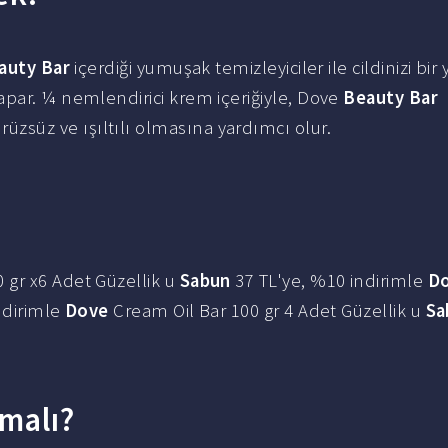
auty Bar
içerdiği yumuşak temizleyiciler ile cildinizi bi
apar. ¼ nemlendirici krem içeriğiyle, Dove
Beauty Bar
süz ve ışıltılı olmasına yardımcı olur.
 gr x6 Adet Güzellik u
Sabun
37 TL'ye, %10 indirimle
D
ndirimle
Dove
Cream Oil Bar 100 gr 4 Adet Güzellik u
Sa
malı?