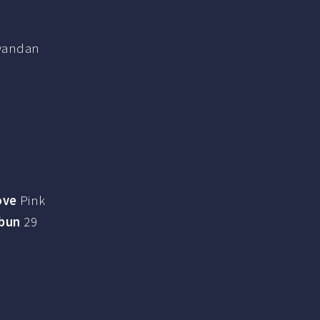
r yandan
ove
Pink
bun
29