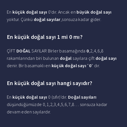
En
küçük doğal sayı
0'dır. Ancak en
büyük doğal sayı
yoktur. Çünkü
doğal sayılar
,sonsuza kadar gider.
En küçük doğal sayı 1 mi 0 mı?
ÇİFT
DOĞAL
SAYILAR Birler basamağında
0
,2,4,6,8
rakamlarından biri bulunan
doğal
sayılara çift
doğal sayı
denir. Bir basamaklı en
küçük doğal sayı
“
0
” dır.
En küçük doğal sayı hangi sayıdır?
En
küçük doğal sayı
0 (sıfır)'dır.
Doğal sayıları
düşündüğümüzde 0,1,2,3,4,5,6,7,8… sonsuza kadar
devam eden sayılardır.