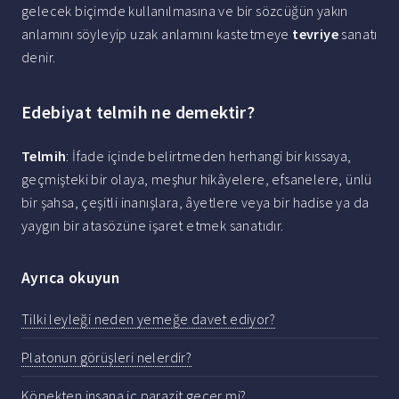
gelecek biçimde kullanılmasına ve bir sözcüğün yakın
anlamını söyleyip uzak anlamını kastetmeye
tevriye
sanatı
denir.
Edebiyat telmih ne demektir?
Telmih
: İfade içinde belirtmeden herhangi bir kıssaya,
geçmişteki bir olaya, meşhur hikâyelere, efsanelere, ünlü
bir şahsa, çeşitli inanışlara, âyetlere veya bir hadise ya da
yaygın bir atasözüne işaret etmek sanatıdır.
Ayrıca okuyun
Tilki leyleği neden yemeğe davet ediyor?
Platonun görüşleri nelerdir?
Köpekten insana iç parazit geçer mi?