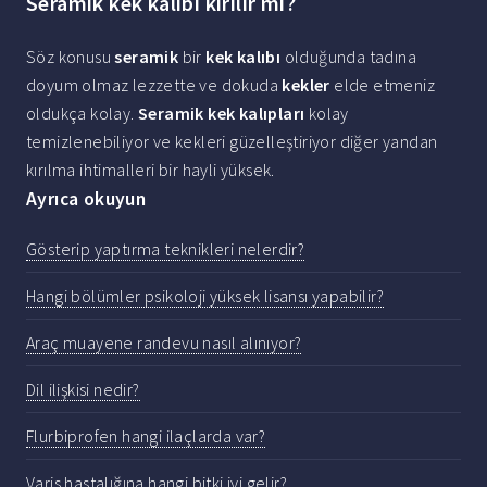
Seramik kek kalıbı kırılır mı?
Söz konusu
seramik
bir
kek kalıbı
olduğunda tadına
doyum olmaz lezzette ve dokuda
kekler
elde etmeniz
oldukça kolay.
Seramik kek kalıpları
kolay
temizlenebiliyor ve kekleri güzelleştiriyor diğer yandan
kırılma ihtimalleri bir hayli yüksek.
Ayrıca okuyun
Gösterip yaptırma teknikleri nelerdir?
Hangi bölümler psikoloji yüksek lisansı yapabilir?
Araç muayene randevu nasıl alınıyor?
Dil ilişkisi nedir?
Flurbiprofen hangi ilaçlarda var?
Varis hastalığına hangi bitki iyi gelir?