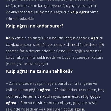
doğru, mide ve sırttan çeneye doğru yayılıyorsa, yirmi
dakikadan fazla sürüyorsa bu ağrıların
kalp ağrısı
olma
ihtimali yüksektir.
Kalp ağrısı ne kadar sürer?
Kalp
krizinin en sık görülen belirtisi göğüs ağrısıdır.
Ağrı
20
dakikadan uzun sürdüğü ve tedavi edilmediği takdirde 4-6
saatten fazla devam edebilir. Genellikle göğüs ortasında
baskı, sıkışma hissi şeklindedir ve boyuna, çeneye, kollara
(daha çok sol kola) yayılır.
Kalp ağrısı ne zaman tehlikeli?
– Daha önceden yaşanmayan, bunaltıcı, sırta, çene ve
kollara vuran göğüs
ağrısı
. – 20 dakikadan uzun süren, baş
dönmesi, terleme ve kolda uyuşmanın eşlik ettiği göğüs
ağrısı
. – Efor ya da stres sonrası oluşan, göğüste baskı
şeklinde hissedilen ve uzun süren göğüs
ağrısı
.