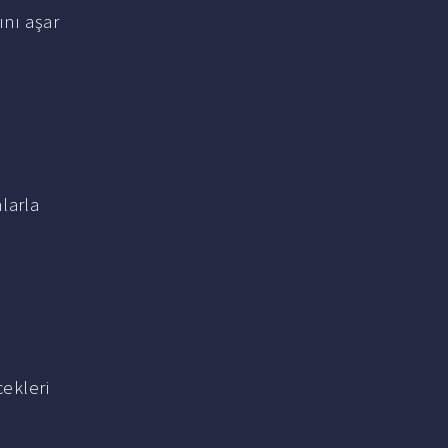
nı aşar
larla
cekleri