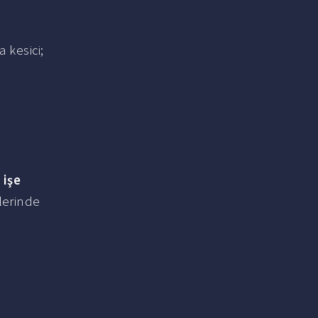
 kesici;
 işe
klerinde