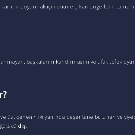
karnını doyurmak için önüne çıkan engellerin tamamı
kanmayan, başkalarını kandırmasını ve ufak tefek oyun
r?
t ve üst çenenin iki yanında beşer tane bulunan ve yiye
öğütücü
diş
.