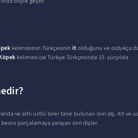
rında böyle geçer.
öpek
kelimesinin Türkçesinin
it
olduğunu ve oldukça da 
Köpek
kelimesi ise Türkiye Türkçesinde 15. yüzyılda
nedir?
 yanda ve altlı üstlü birer tane bulunan sivri diş. Alt ve ü
 besini parçalamaya yarayan sivri dişler.