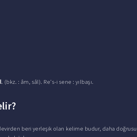
l
. (bkz. : âm, sâl). Re's-i sene : yılbaşı.
lir?
 devirden beri yerleşik olan kelime budur, daha doğrusu