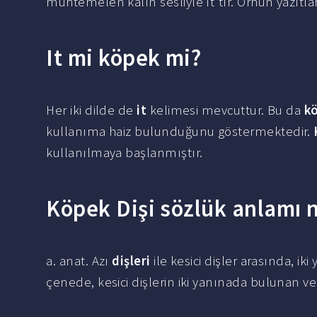
muhtemelen kalın sesliyle ıt'tır. Orhun yazıtla
It mi köpek mi?
Her iki dilde de
it
kelimesi mevcuttur. Bu da
k
kullanıma haiz bulunduğunu göstermektedir.
kullanılmaya başlanmıştır.
Köpek Dişi sözlük anlamı 
a. anat. Azı
dişleri
ile kesici dişler arasında, iki
çenede, kesici dişlerin iki yanınada bulunan ve