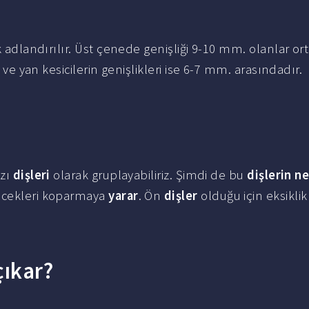
k adlandırılır. Üst çenede genişliği 9-10 mm. olanlar orta
a ve yan kesicilerin genişlikleri ise 6-7 mm. arasındadır.
azı
dişleri
olarak gruplayabiliriz. Şimdi de bu
dişlerin ne
ecekleri koparmaya
yarar
. Ön
dişler
olduğu için eksikli
çıkar?