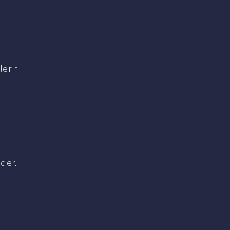
lerin
eder.