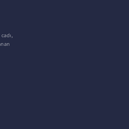
 cadı,
lanan