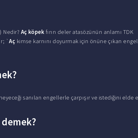
) Nedir?
Aç köpek
fırın deler atasözünün anlamı TDK
r; `
Aç
kimse karnını doyurmak için önüne çıkan engel
mek?
yeceği sanılan engellerle çarpışır ve istediğini elde 
ne demek?