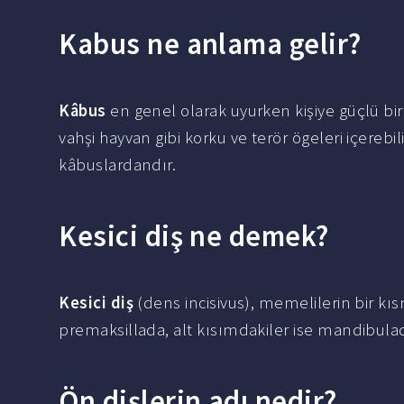
Kabus ne anlama gelir?
Kâbus
en genel olarak uyurken kişiye güçlü bir 
vahşi hayvan gibi korku ve terör ögeleri içere
kâbuslardandır.
Kesici diş ne demek?
Kesici diş
(dens incisivus), memelilerin bir kıs
premaksillada, alt kısımdakiler ise mandibula
Ön dişlerin adı nedir?