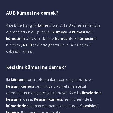
AUB kümesi ne demek?
A ile B herhangi iki
küme
olsun; A ile B kümelerinin tüm
elemanlarının oluşturduğu
kümeye
, A
kümesi
ile B
kümesinin
birleşimi denir. A
kümesi
ile B
kümesinin
birleşimi;
A U B
şeklinde gösterilir ve “A birleşim B”
şeklinde okunur.
Kesişim kümesi ne demek?
İki
kümenin
ortak elemanlarından oluşan kümeye
kesişim kümesi
denir. K ve L kümelerinin ortak
elemanlarının oluşturduğu kümeye "K ve L
kümelerinin
kesişimi
" denir.
Kesişim kümesi
, hem K hem de L
kümesinde
bulunan elemanlardan oluşur. K
kesişim
L
kümesi
, K∩L şeklinde gösterilir.