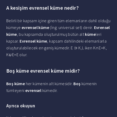
A kesişim evrensel küme nedir?
Belirli bir kapsam içine giren tüm elemanların dahil olduğu
kümeye
evrensel küme
(İng: universal set) denir.
Evrensel
küme
, bu kapsamda oluşturulmuş bütün alt
küme
leri
kapsar.
Evrensel küme
, kapsam dahilindeki elemanlarla
oluşturulabilecek en geniş kümedir. E ⊃ K,L iken K∩E=K,
K∪E=E olur.
Boş küme evrensel küme midir?
Boş küme
her kümenin alt kümesidir.
Boş
kümenin
tümleyeni
evrensel
kümedir.
Ayrıca okuyun