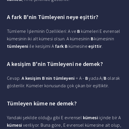
A fark B'nin Tümleyeni neye eşittir?
Tümleme İşleminin Özellikleri: A ve
B
kümeleri E evrensel
kümesinin iki alt kümesi olsun. A kümesinin
B
kümesinin
tümleyeni
ile kesişimi A
fark B
kümesine
eşittir
.
A kesişim B'nin Tümleyeni ne demek?
Cevap.
A kesişim B
'
nin tümleyeni
= A -
B
yada A/
B
olarak
gösterilir. Kümeler konusunda çok çıkan bir eşitliktir.
Tümleyen küme ne demek?
Yandaki şekilde olduğu gibi E evrensel
kümesi
içinde bir A
kümesi
veriliyor. Buna göre, E evrensel kümesine ait olup,