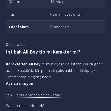
Dönem
19. yüzyıl
Tür
Roman, tiyatro, şiir
Edebî akım
Romantizm
8 satır daha
Intibah Ali Bey tip mi karakter mi?
Karakterler
:
Ali Bey
: Yirmi bir yaşında, İstanbullu bir genç
adam. Babıâli'de kâtip olarak çalışmaktadır. Mahpeyker:
Hafifmeşrep bir genç kadın.
Ayrıca okuyun
Yeni Opel Combo fiyatı ne kadar?
Sahip kıran ne demek?