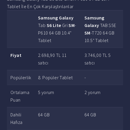
Tablet İle En Çok Karşılaştırılanlar
Samsung Galaxy
Samsung
Tab
S6 Lite
Gri
SM
-
Galaxy
TAB S5E
P610 64 GB 10.4"
SM
-T720 64 GB
Tablet
10.5" Tablet
Fiyat
2.698,90 TL 11
3.746,00 TL 5
satıcı
satıcı
Popülerlik
8. Popüler Tablet
-
Ortalama
5 yorum
2 yorum
Puan
Dahili
64 GB
64 GB
Hafıza