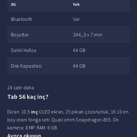
3G
Yok
Bluetooth
Var
Boyutlar
244,,3 x 7 mm
Dahili Hafıza
64 GB
Disk Kapasitesi
64 GB
24 satır daha
Tab S6 kaç inç?
Ekran: 10,5
inç
OLED ekran, 25 piksel çözünürlük, 16:10 en
boy oranı Yonga seti: Qualcomm Snapdragon 855. Ön
kamera: 8 MP. RAM: 6 GB.
Ayrıca okuyun