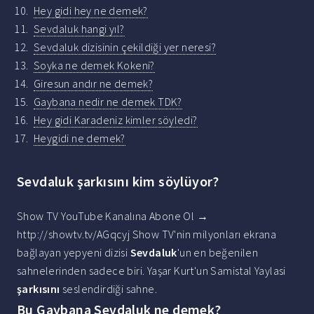
Hey gidi hey ne demek?
Sevdaluk hangi yıl?
Sevdaluk dizisinin çekildiği yer neresi?
Soyka ne demek Kokeni?
Giresun andır ne demek?
Gaybana nedir ne demek TDK?
Hey gidi Karadeniz kimler söyledi?
Heygidi ne demek?
Sevdaluk şarkısını kim söylüyor?
Show TV YouTube Kanalına Abone Ol →
http://showtv.tv/AGqcyj Show TV'nin milyonları ekrana
bağlayan yepyeni dizisi
Sevdaluk
'un en beğenilen
sahnelerinden sadece biri. Yaşar Kurt'un Samistal Yaylasi
şarkısını
seslendirdiği sahne.
Bu Gaybana Sevdaluk ne demek?