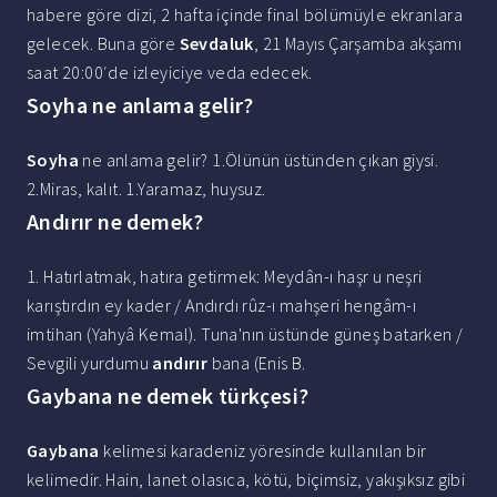
habere göre dizi, 2 hafta içinde final bölümüyle ekranlara
gelecek. Buna göre
Sevdaluk
, 21 Mayıs Çarşamba akşamı
saat 20:00′de izleyiciye veda edecek.
Soyha ne anlama gelir?
Soyha
ne anlama gelir? 1.Ölünün üstünden çıkan giysi.
2.Miras, kalıt. 1.Yaramaz, huysuz.
Andırır ne demek?
1. Hatırlatmak, hatıra getirmek: Meydân-ı haşr u neşri
karıştırdın ey kader / Andırdı rûz-ı mahşeri hengâm-ı
imtihan (Yahyâ Kemal). Tuna'nın üstünde güneş batarken /
Sevgili yurdumu
andırır
bana (Enis B.
Gaybana ne demek türkçesi?
Gaybana
kelimesi karadeniz yöresinde kullanılan bir
kelimedir. Hain, lanet olasıca, kötü, biçimsiz, yakışıksız gibi