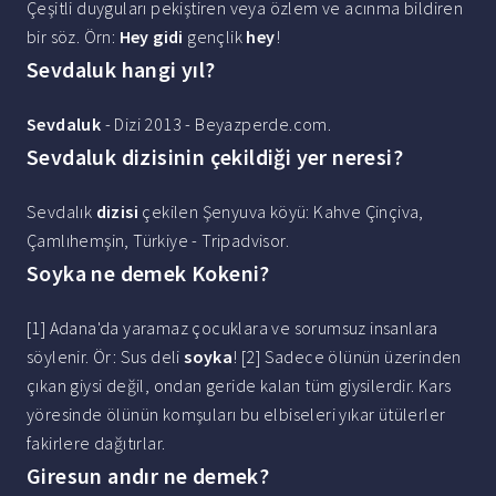
Çeşitli duyguları pekiştiren veya özlem ve acınma bildiren
bir söz. Örn:
Hey gidi
gençlik
hey
!
Sevdaluk hangi yıl?
Sevdaluk
- Dizi 2013 - Beyazperde.com.
Sevdaluk dizisinin çekildiği yer neresi?
Sevdalık
dizisi
çekilen Şenyuva köyü: Kahve Çinçiva,
Çamlıhemşin, Türkiye - Tripadvisor.
Soyka ne demek Kokeni?
[1] Adana'da yaramaz çocuklara ve sorumsuz insanlara
söylenir. Ör: Sus deli
soyka
! [2] Sadece ölünün üzerinden
çıkan giysi değil, ondan geride kalan tüm giysilerdir. Kars
yöresinde ölünün komşuları bu elbiseleri yıkar ütülerler
fakirlere dağıtırlar.
Giresun andır ne demek?