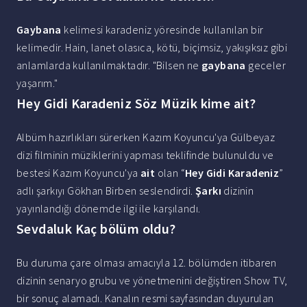
Gaybana
kelimesi karadeniz yöresinde kullanılan bir
kelimedir. Hain, lanet olasıca, kötü, biçimsiz, yakışıksız gibi
anlamlarda kullanılmaktadır. "Bilsen ne
gaybana
geceler
yaşarım."
Hey Gidi Karadeniz Söz Müzik kime ait?
Albüm hazırlıkları sürerken Kazım Koyuncu'ya Gülbeyaz
dizi filminin müziklerini yapması teklifinde bulunuldu ve
bestesi Kazım Koyuncu'ya
ait
olan “
Hey Gidi Karadeniz
”
adlı şarkıyı Gökhan Birben seslendirdi.
Şarkı
dizinin
yayınlandığı dönemde ilgi ile karşılandı.
Sevdaluk Kaç bölüm oldu?
Bu duruma çare olması amacıyla 12. bölümden itibaren
dizinin senaryo grubu ve yönetmenini değiştiren Show TV,
bir sonuç alamadı. Kanalın resmi sayfasından duyurulan