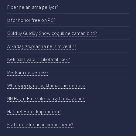
Fiber ne anlama geliyor?
Is for honor free on PC?
Güldüy Güldüy Show çoçuk ne zaman bitti?
Arkadaş gruplarına ne isim verilir?
Kek nasıl yapılır çikolatalı kek?
Meskum ne demek?
Whatsapp grup açıklaması ne demek?
NN Hayat Emeklilik hangi bankaya ait?
Habnet Hotel kapandı mı?
Fizibilite etüdünün amacı nedir?