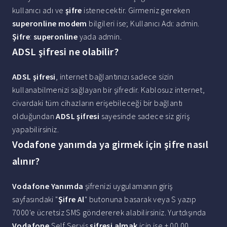
kullanıcı adı ve
şifre
istenecektir. Girmeniz gereken
superonline modem
bilgileri ise; Kullanıcı Adı: admin.
Şifre
:
superonline
yada admin.
ADSL şifresi ne olabilir?
ADSL şifresi
, internet bağlantınızı sadece sizin
kullanabilmenizi sağlayan bir şifredir. Kablosuz internet,
civardaki tüm cihazların erişebileceği bir bağlantı
olduğundan
ADSL şifresi
sayesinde sadece siz giriş
yapabilirsiniz.
Vodafone yanımda ya girmek için şifre nasıl
alınır?
Vodafone Yanımda
şifrenizi uygulamanın giriş
sayfasındaki "
Şifre Al
" butonuna basarak veya S yazıp
7000'e ücretsiz SMS göndererek alabilirsiniz. Yurtdışında
Vodafone
Self Servis
şifresi almak
için ise + 00 00