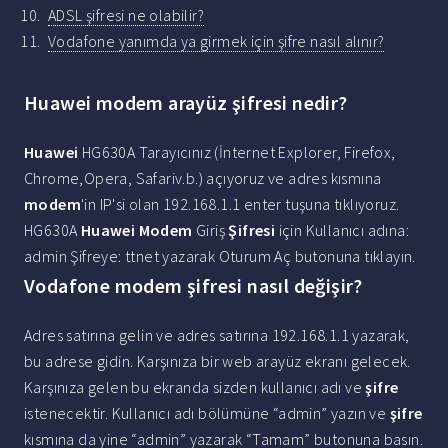
ADSL şifresi ne olabilir?
Vodafone yanımda ya girmek için şifre nasıl alınır?
Huawei modem arayüz şifresi nedir?
Huawei
HG630A Tarayıcınız (İnternet Explorer, Firefox,
Chrome,Opera, Safariv.b.) açıyoruz ve adres kısmına
modem
'in IP'si olan 192.168.1.1 enter tuşuna tıklıyoruz.
HG630A
Huawei Modem
Giriş
Şifresi
için Kullanıcı adına:
admin Şifreye: ttnet yazarak Oturum Aç butonuna tıklayın.
Vodafone modem şifresi nasıl değişir?
Adres satırına gelin ve adres satırına 192.168.1.1 yazarak,
bu adrese gidin. Karşınıza bir web arayüz ekranı gelecek.
Karşınıza gelen bu ekranda sizden kullanıcı adı ve
şifre
istenecektir. Kullanıcı adı bölümüne “admin” yazın ve
şifre
kısmına da yine “admin” yazarak “Tamam” butonuna basın.