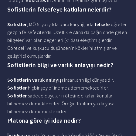
tabloyu,
Sokrates
'in Ölümü'nü hepimiz görmüşüzdür.
Sofistlerin felsefeye katkıları nelerdir?
Sofistler
, MÖ 5. yüzyılda para karşılığında
felsefe
öğreten
gezgin felsefecilerdir. Özellikle Atina'da çağın önde gelen
bilgeleri var olan değerleri (kritias) eleştirmişlerdir.
Göreceli ve kuşkucu düşüncenin köklerini atmışlar ve
geliştirici olmuşlardır.
Sofistlerin bilgi ve varlık anlayışı nedir?
Sofistlerin varlık anlayışı
insanların ilgi dünyasıdır.
Sofistler
hiçbir şey bilinemez dememektedirler.
Sofistler
sadece duyuların ötesinde kalan konular
bilinemez demektedirler. Öreğin toplum ya da yasa
bilinemez dememektedirler.
Platona göre iyi idea nedir?
İyi ideası
ya da (Yunanca: ἡ τοῦ ἀγαθοῦ ἰδέα "iyinin fikri")