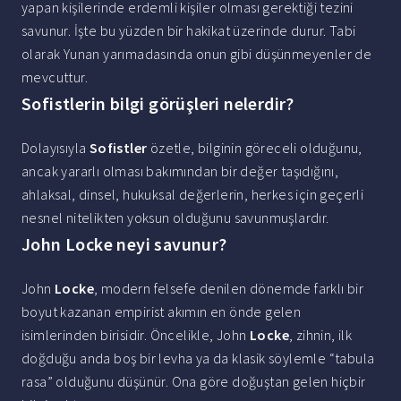
yapan kişilerinde erdemli kişiler olması gerektiği tezini
savunur. İşte bu yüzden bir hakikat üzerinde durur. Tabi
olarak Yunan yarımadasında onun gibi düşünmeyenler de
mevcuttur.
Sofistlerin bilgi görüşleri nelerdir?
Dolayısıyla
Sofistler
özetle, bilginin göreceli olduğunu,
ancak yararlı olması bakımından bir değer taşıdığını,
ahlaksal, dinsel, hukuksal değerlerin, herkes için geçerli
nesnel nitelikten yoksun olduğunu savunmuşlardır.
John Locke neyi savunur?
John
Locke
, modern felsefe denilen dönemde farklı bir
boyut kazanan empirist akımın en önde gelen
isimlerinden birisidir. Öncelikle, John
Locke
, zihnin, ilk
doğduğu anda boş bir levha ya da klasik söylemle “tabula
rasa” olduğunu düşünür. Ona göre doğuştan gelen hiçbir