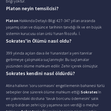
bilgi yoktur.
Platon neyin temsilcisi?
Platon
Hakkında Detaylı Bilgi 427-347 yılları arasında
yaşamış olan ve düşünce tarihinin tanıdığı ilk ve en büyük
sistemin kurucusu olan ünlü Yunan filozofu. İ.
Sokrates'in Ölümü nasıl oldu?
399 yılında açılan dava ile Yunanistan'a yeni tanrılar
getirmeye çalışmakla suçlanmıştır. Bu suçlamalar
yüzünden ölüme mahkum edilir. Zehir içerek ölmüştür.
Sokrates kendini nasıl öldürdü?
Atina halkının 'soru sormasını' engellemenin bahanesi türlü
sebepler öne sürerek ölüme mahkum ettiği
Sokrates
'in
en yakınındaki dostuna 'tavuk borcunu ödemesini' salık
verip baldıran zehri içip yaşamına son verdiği o meşhur