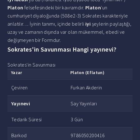
Platon
felsefesindeki bir kavramdır.
Platon
'un
cumhuriyet diyaloğunda (508e2-3) Sokrates karakteriyle
anlatılır. ... İyinin tanımı, içinde belirli
iyi
şeylerin paylaştığı,
uzay ve zamanın dışında var olan mükemmel, ebedi ve
değişmeyen bir Formdur.
Sokrates'in Savunması Hangi yayınevi?
Sokrates'in Savunması
Yazar
Platon (Eflatun)
Çeviren
Furkan Akderin
Yayınevi
Say Yayınları
Tedarik Süresi
3 Gün
Barkod
9786050200416