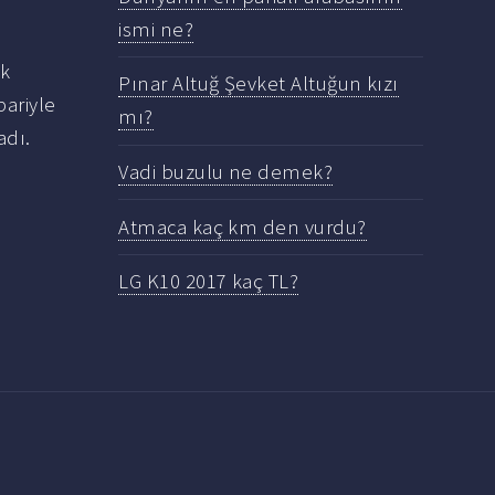
ismi ne?
ak
Pınar Altuğ Şevket Altuğun kızı
bariyle
mı?
adı.
Vadi buzulu ne demek?
Atmaca kaç km den vurdu?
LG K10 2017 kaç TL?