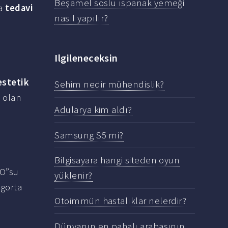
Beşamel soslu ıspanak yemeği
ta
tedavi
nasıl yapılır?
Ilgileneceksin
estetik
Sehim nedir mühendislik?
 olan
Adularya kim aldı?
Samsung S5 mi?
Bilgisayara hangi siteden oyun
MO”su
yüklenir?
igorta
Otoimmün hastalıklar nelerdir?
Dünyanın en pahalı arabasının