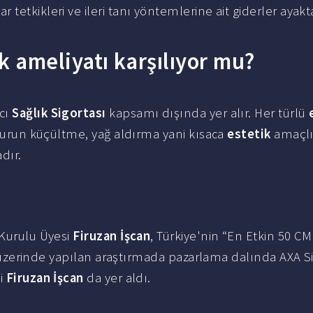
ar tetkikleri ve ileri tanı yöntemlerine ait giderler ayak
ik ameliyatı karşılıyor mu?
ıcı
Sağlık Sigortası
kapsamı dışında yer alır. Her türlü
 burun küçültme, yağ aldırma yani kısaca
estetik
amaçlı
dır.
 Kurulu Üyesi
Firuzan İşcan
, Türkiye'nin “En Etkin 50 C
eri üzerinde yapılan araştırmada pazarlama dalında AXA S
si
Firuzan İşcan
da yer aldı.