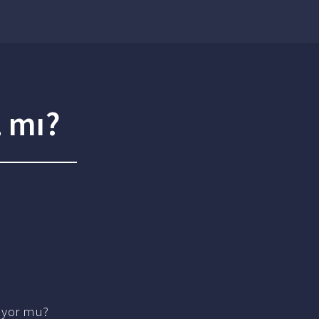
z mı?
lıyor mu?