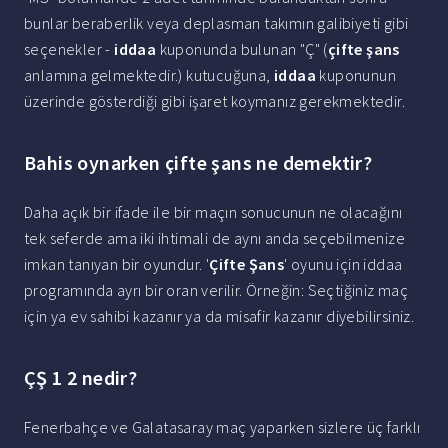
bunlar beraberlik veya deplasman takımın galibiyeti gibi
seçenekler -
iddaa
kuponunda bulunan "Ç" (
çifte şans
anlamına gelmektedir.) kutucuğuna,
iddaa
kuponunun
üzerinde gösterdiği gibi işaret koymanız gerekmektedir.
Bahis oynarken çifte şans ne demektir?
Daha açık bir ifade ile bir maçın sonucunun ne olacağını
tek seferde ama iki ihtimali de aynı anda seçebilmenize
imkan tanıyan bir oyundur. '
Çifte Şans
' oyunu için iddaa
programında ayrı bir oran verilir. Örneğin: Seçtiğiniz maç
için ya ev sahibi kazanır ya da misafir kazanır diyebilirsiniz.
ÇŞ 1 2 nedir?
Fenerbahçe ve Galatasaray maç yaparken sizlere üç farklı