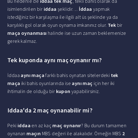
Bu nedenle de
iddaa tek maç
, tekli bahis olarak da
isimlendirilen bir
iddaa
şeklidir. ...
İddaa
yapmak
istediğiniz bir karşılaşma ile ilgili alt üs şeklinde ya da
karşılıklı gol olarak oyun oynama imkanınız olur.
Tek
bir
maça oynanması
halinde ise uzun zaman beklemenize
gerek kalmaz.
Tek kuponda aynı maç oynanır mı?
İddaa
aynı maça
farklı bahis oynatan sitelerdeki
tek
maça
iki bahis oyunlarında ise
aynı maç
için her iki
ihtimalin de olduğu bir
kupon
yapabilirsiniz.
Iddaa'da 2 maç oynanabilir mi?
Peki
iddaa
en az kaç
maç oynanır
? Bu durum tamamen
oynanan
maçın
MBS değeri ile alakalıdır. Örneğin MBS
2