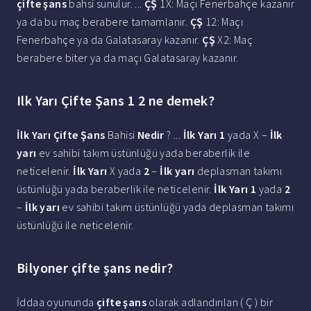
çifte şans
bahsi sunulur. ...
ÇŞ
1X: Maçı Fenerbahçe kazanır
ya da bu maç berabere tamamlanır.
ÇŞ
12: Maçı
Fenerbahçe ya da Galatasaray kazanır.
ÇŞ
X2: Maç
berabere biter ya da maçı Galatasaray kazanır.
Ilk Yarı Çifte Şans 1 2 ne demek?
İlk Yarı Çifte Şans
Bahisi
Nedir
? ...
İlk Yarı 1
yada X –
İlk
yarı
ev sahibi takım üstünlüğü yada beraberlik ile
neticelenir.
İlk Yarı
X yada
2
–
İlk yarı
deplasman takımı
üstünlüğü yada beraberlik ile neticelenir.
İlk Yarı 1
yada
2
–
İlk yarı
ev sahibi takım üstünlüğü yada deplasman takımı
üstünlüğü ile neticelenir.
Bilyoner çifte şans nedir?
İddaa oyununda
çifte şans
olarak adlandırılan ( Ç ) bir