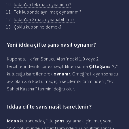
Iddaa'da tek maç oynanır mı?
Tek kuponda aynı maç oynanır mı?
Iddaa'da 2 maç oynanabilir mi?
Çoklu kupon ne demek?
Yeni iddaa çifte şans nasıl oynanır?
Kuponda, İlk Yarı Sonucu Alanı'ndaki 1,0 veya 2
tercihlerinden iki tanesi seçildikten sonra
Çifte Şans
“Ç”
kutucuğu işaretlenerek
oynanır
. Örneğin; İlk yarı sonucu
3-2 olan 355 kodlu maç için seçilen iki tahminden , “Ev
Sahibi Kazanır” tahmini doğru olur.
Iddaa cifte sans nasil Isaretlenir?
iddaa
kuponunda çiftte
şans
oynamak için, maç sonu
"MS" bölümünde 2 adet tahminde bulunduktan sonra -