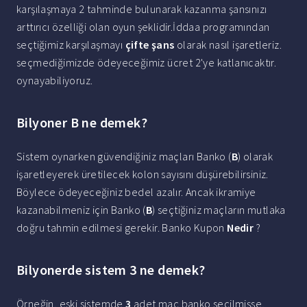
karşılaşmaya 2 tahminde bulunarak kazanma şansınızı
arttırıcı özelliği olan oyun şeklidir.İddaa programından
seçtiğimiz karşılaşmayı
çifte şans
olarak nasıl işaretleriz.
seçmediğimizde ödeyeceğimiz ücret 2'ye katlanıcaktır.
oynayabiliyoruz.
Bilyoner B ne demek?
Sistem oynarken güvendiğiniz maçları Banko (
B
) olarak
işaretleyerek üretilecek kolon sayısını düşürebilirsiniz.
Böylece ödeyeceğiniz bedel azalır. Ancak ikramiye
kazanabilmeniz için Banko (
B
) seçtiğiniz maçların mutlaka
doğru tahmin edilmesi gerekir. Banko Kupon
Nedir
?
Bilyonerde sistem 3 ne demek?
Örneğin, eski sistemde
3
adet maç banko seçilmişse,