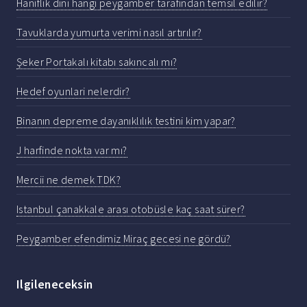
Haniflik dini hangi peygamber tarafından temsil edilir?
Tavuklarda yumurta verimi nasıl artırılır?
Şeker Portakalı kitabı sakıncalı mı?
Hedef oyunlari nelerdir?
Binanın depreme dayanıklılık testini kim yapar?
J harfinde nokta var mı?
Mercii ne demek TDK?
Istanbul çanakkale arası otobüsle kaç saat sürer?
Peygamber efendimiz Miraç gecesi ne gördü?
Ilgileneceksin