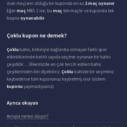
olan maçların olduğu bir kuponda en az
2 maç oynanır
.
Eğer
maç
MBS 1 ise, bu
maç
tek maçtır ve kuponda tek
başına
oynanabilir
.
Çoklu kupon ne demek?
Çoklu
bahis, birbiriyle bağlantısı olmayan farklı spor
etkinliklerinde belirli sayıda seçime oynanan bir bahis
çeşididir. ... Ülkemizde en çok tercih edilen bahis
çeşitlerinden biri diyebiliriz.
Çoklu
bahiste bir seçiminiz
kaybederse tüm kuponunuz kaybetmiş olur (sistem
kuponu
yapmadıysanız).
Ayrıca okuyun
Avrupa neresi oluyor?