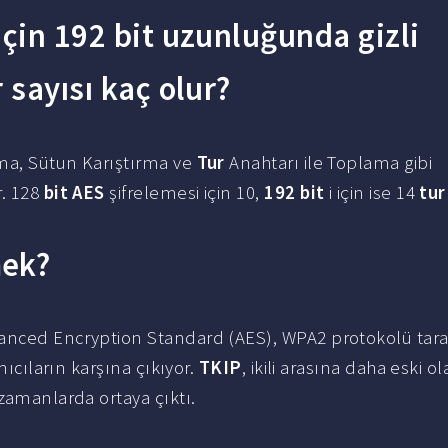
için 192 bit uzunluğunda gizli
 sayısı kaç olur?
rma, Sütun Karıştırma ve
Tur
Anahtarı ile Toplama gibi
r. 128
bit AES
şifrelemesi için 10,
192 bit
i için ise 14
tur
mek?
vanced Encryption Standard (AES), WPA2 protokolü tar
nıcıların karşına çıkıyor.
TKIP
, ikili arasına daha eski ol
 zamanlarda ortaya çıktı.