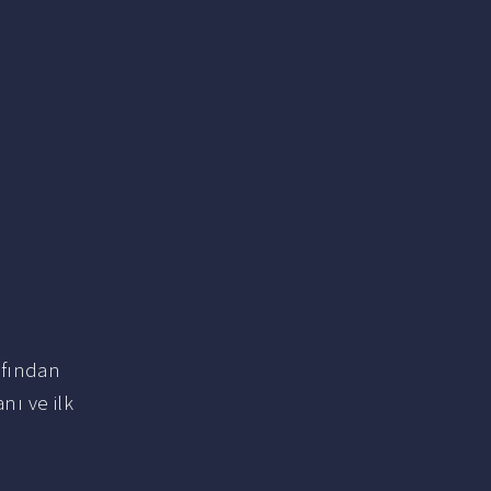
afından
anı ve ilk