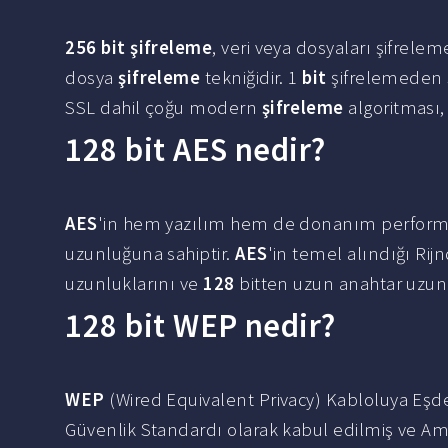
256 bit şifreleme
, veri veya dosyaları şifrelem
dosya
şifreleme
tekniğidir. 1
bit
şifrelemeden 
SSL dahil çoğu modern
şifreleme
algoritması, 
128 bit AES nedir?
AES
'in hem yazılım hem de donanım performa
uzunluğuna sahiptir.
AES
'in temel alındığı Rij
uzunluklarını ve
128
bitten uzun anahtar uzun
128 bit WEP nedir?
WEP
(Wired Equivalent Privacy) Kabloluya Eşd
Güvenlik Standardı olarak kabul edilmiş ve Ame