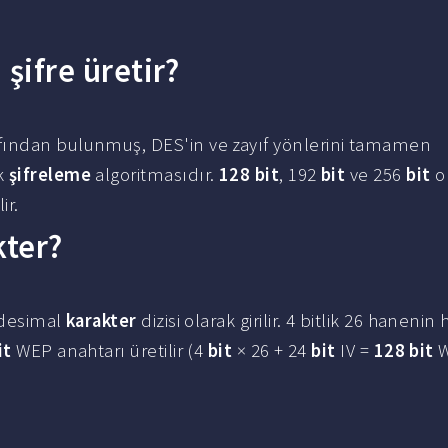
 şifre üretir?
fından bulunmuş, DES'in ve zayıf yönlerini tamamen
ok
şifreleme
algoritmasıdır.
128 bit
, 192
bit
ve 256
bit
o
ir.
kter?
adesimal
karakter
dizisi olarak girilir. 4 bitlik 26 hanenin h
it
WEP anahtarı üretilir (4
bit
× 26 + 24
bit
IV =
128 bit
W