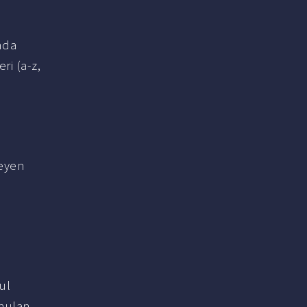
nda
ri (a-z,
eyen
ul
unulan