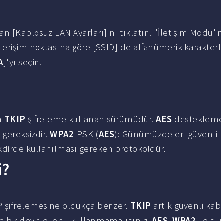
n [Kablosuz LAN Ayarları]'nı tıklatın. "İletişim Modu"
 erişim noktasına göre [SSID]'de alfanümerik karakterle
A
]'yı seçin.
n
TKIP
şifreleme kullanan sürümüdür.
AES
desteklem
 gereksizdir.
WPA2
-PSK (
AES
): Günümüzde en güvenli
dirde kullanılması gereken protokoldür.
i?
P şifrelemesine oldukça benzer.
TKIP
artık güvenli kab
ka bir deyişle, onu kullanmamalısınız.
AES
,
WPA2
ile s