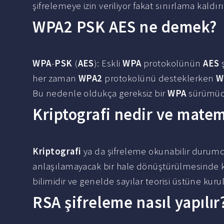
şifrelemeye izin veriliyor fakat sınırlama kaldı
WPA2 PSK AES ne demek?
WPA
-
PSK
(
AES
): Eskli
WPA
protokolünün
AES
ş
her zaman
WPA2
protokolünü desteklerken
W
Bu nedenle oldukça gereksiz bir
WPA
sürümüd
Kriptografi nedir ve matema
Kriptografi
ya da şifreleme okunabilir durumdak
anlaşılamayacak bir hale dönüştürülmesinde 
bilimidir ve genelde sayılar teorisi üstüne kur
RSA şifreleme nasıl yapılır