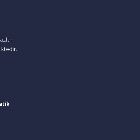
azlar
tedir.
tik