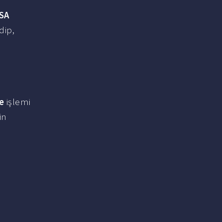
SA
dip,
e
işlemi
in