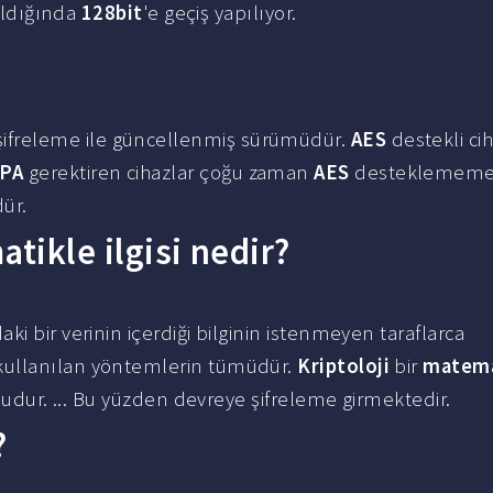
rıldığında
128bit
'e geçiş yapılıyor.
ifreleme ile güncellenmiş sürümüdür.
AES
destekli cih
PA
gerektiren cihazlar çoğu zaman
AES
desteklememek
ür.
tikle ilgisi nedir?
i bir verinin içerdiği bilginin istenmeyen taraflarca
kullanılan yöntemlerin tümüdür.
Kriptoloji
bir
matema
uludur. ... Bu yüzden devreye şifreleme girmektedir.
?