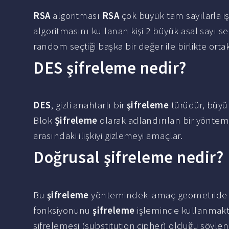
RSA
algoritması
RSA
çok büyük tam sayılarla i
algoritmasını kullanan kişi 2 büyük asal sayı se
random seçtiği başka bir değer ile birlikte ortak
DES şifreleme nedir?
DES
, gizli anahtarlı bir
şifreleme
türüdür, büyük
Blok
Şifreleme
olarak adlandırılan bir yöntem i
arasındaki ilişkiyi gizlemeyi amaçlar.
Doğrusal şifreleme nedir?
Bu
şifreleme
yöntemindeki amaç geometride 
fonksiyonunu
şifreleme
işleminde kullanmakt
şifrelemesi (substitution cipher) olduğu söyleneb