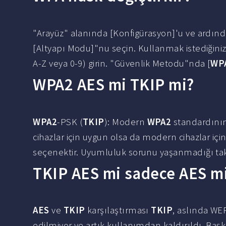
"Arayüz" alanında [Konfigürasyon]'u ve ardında
[Altyapı Modu]"nu seçin. Kullanmak istediğiniz
A-Z veya 0-9) girin. "Güvenlik Metodu"nda [
WP
WPA2 AES mi TKIP mi?
WPA2
-PSK (
TKIP
): Modern
WPA2
standardını
cihazlar için uygun olsa da modern cihazlar için
seçenektir. Uyumluluk sorunu yaşanmadığı tak
TKIP AES mi sadece AES m
AES
ve
TKIP
karşılaştırması
TKIP
, aslında WE
edilmiyor ve artık kullanımdan kaldırıldı. Baş