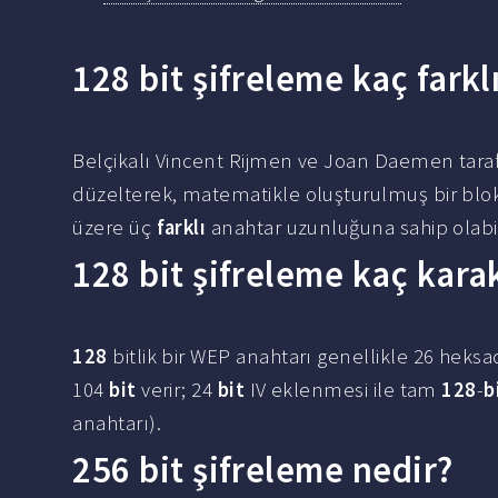
128 bit şifreleme kaç farklı
Belçikalı Vincent Rijmen ve Joan Daemen tara
düzelterek, matematikle oluşturulmuş bir bl
üzere üç
farklı
anahtar uzunluğuna sahip olabil
128 bit şifreleme kaç kara
128
bitlik bir WEP anahtarı genellikle 26 heks
104
bit
verir; 24
bit
IV eklenmesi ile tam
128
-
b
anahtarı).
256 bit şifreleme nedir?