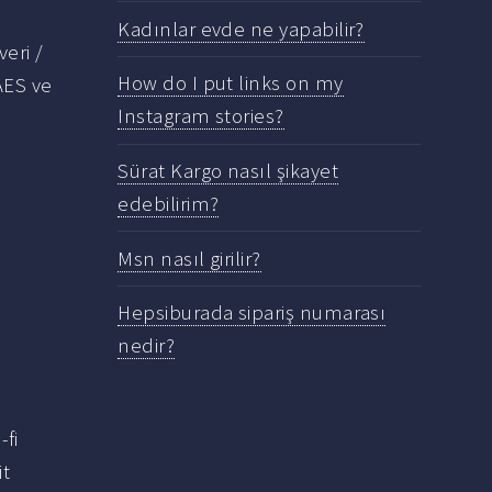
Kadınlar evde ne yapabilir?
eri /
How do I put links on my
AES ve
Instagram stories?
Sürat Kargo nasıl şikayet
edebilirim?
Msn nasıl girilir?
k
Hepsiburada sipariş numarası
nedir?
-fi
it