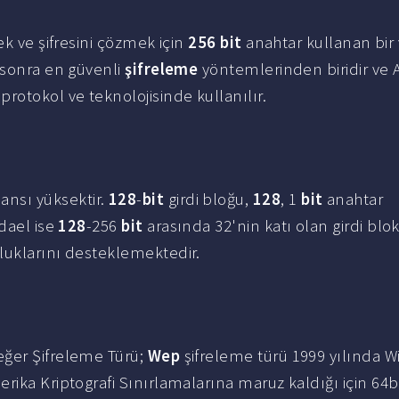
ek ve şifresini çözmek için
256 bit
anahtar kullanan bir v
sonra en güvenli
şifreleme
yöntemlerinden biridir ve 
protokol ve teknolojisinde kullanılır.
nsı yüksektir.
128
-
bit
girdi bloğu,
128
, 1
bit
anahtar
ndael ise
128
-256
bit
arasında 32'nin katı olan girdi blo
luklarını desteklemektedir.
eğer Şifreleme Türü;
Wep
şifreleme türü 1999 yılında Wi
rika Kriptografi Sınırlamalarına maruz kaldığı için 64b