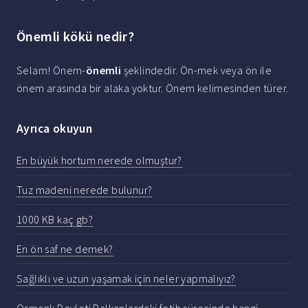
Önemli kökü nedir?
Selam! Önem-
önemli
şeklindedir. Ön-mek veya ön ile
önem arasında bir alaka yoktur. Önem kelimesinden türer.
Ayrıca okuyun
En büyük hortum nerede olmuştur?
Tuz madeni nerede bulunur?
1000 KB kaç gb?
En ön saf ne demek?
Sağlıklı ve uzun yaşamak için neler yapmalıyız?
Osmanlı Devleti Balkanlardaki fetih sürecinde hangi