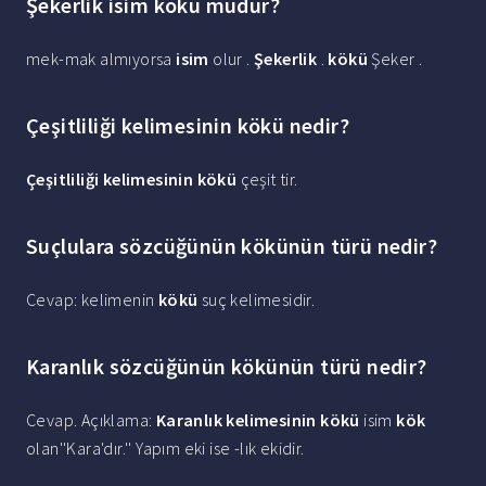
Şekerlik isim kökü müdür?
mek-mak almıyorsa
isim
olur .
Şekerlik
.
kökü
Şeker .
Çeşitliliği kelimesinin kökü nedir?
Çeşitliliği kelimesinin kökü
çeşit tir.
Suçlulara sözcüğünün kökünün türü nedir?
Cevap: kelimenin
kökü
suç kelimesidir.
Karanlık sözcüğünün kökünün türü nedir?
Cevap. Açıklama:
Karanlık kelimesinin kökü
isim
kök
olan''Kara'dır.'' Yapım eki ise -lık ekidir.