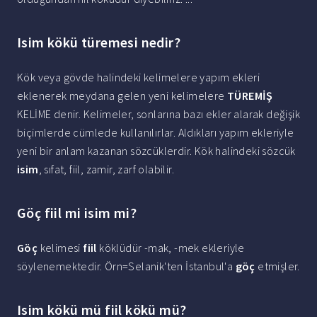
Isim kökü türemesi nedir?
Kök veya gövde halindeki kelimelere yapım ekleri
eklenerek meydana gelen yeni kelimelere
TÜREMİŞ
KELİME denir. Kelimeler, sonlarına bazı ekler alarak değişik
biçimlerde cümlede kullanılırlar. Aldıkları yapım ekleriyle
yeni bir anlam kazanan sözcüklerdir. Kök halindeki sözcük
isim
, sıfat, fiil, zamir, zarf olabilir.
Göç fiil mi isim mi?
Göç
kelimesi
fiil
köklüdür -mak, -mek ekleriyle
söylenemektedir. Örn=Selanik'ten İstanbul'a
göç
etmişler.
Isim kökü mü fiil kökü mü?