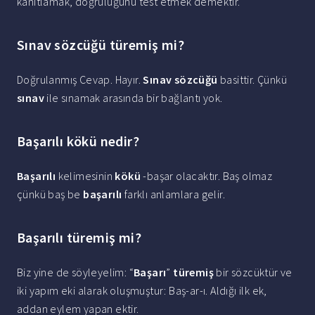
kanıtlamak, doğruluğunu test etmek demektir.
Sınav sözcüğü türemiş mi?
Doğrulanmış Cevap. Hayır.
Sınav sözcüğü
basittir. Çünkü
sınav
ile sınamak arasında bir bağlantı yok.
Başarılı kökü nedir?
Başarılı
kelimesinin
kökü
-başar olacaktır. Baş olmaz
çünkü baş be
başarılı
farklı anlamlara gelir.
Başarılı türemiş mi?
Biz yine de söyleyelim: “
Başarı
”
türemiş
bir sözcüktür ve
iki yapım eki alarak oluşmuştur: Baş-ar-ı. Aldığı ilk ek,
addan eylem yapan ektir.