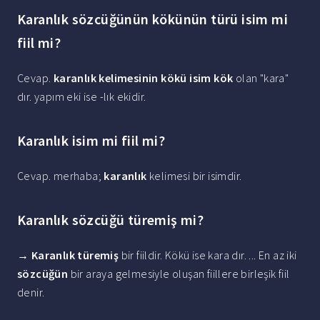
Karanlık sözcüğünün kökünün türü isim mi
fiil mi?
Cevap.
karanlık kelimesinin kökü isim kök
olan "kara"
dır. yapım eki ise -lık ekidir.
Karanlık isim mi fiil mi?
Cevap. merhaba;
karanlık
kelimesi bir isimdir.
Karanlık sözcüğü türemiş mi?
→
Karanlık türemiş
bir fiildir. Kökü ise kara dır. ... En az iki
sözcüğün
bir araya gelmesiyle oluşan fiillere birleşik fiil
denir.