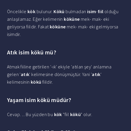
Öncelikle
kök
bulunur.
Kökü
bulmadan
isim
-
fiil
olduğu
anlaşılamaz. Eğer kelimenin
köküne
mek- mak- eki
geliyorsa fiildir. Fakat
köküne
mek- mak- eki gelmiyorsa
isimdir.
Atık isim kökü mü?
Atmak fiiline getirilen '-ık' ekiyle 'atılan şey' anlamına
gelen '
atık
' kelimesine dönüşmüştür. Yani '
atık
'
kelimesinin
kökü
fiildir.
Yaşam isim kökü müdür?
Cevap. ... Bu yüzden bu
kök
"fiil
kökü
" olur.