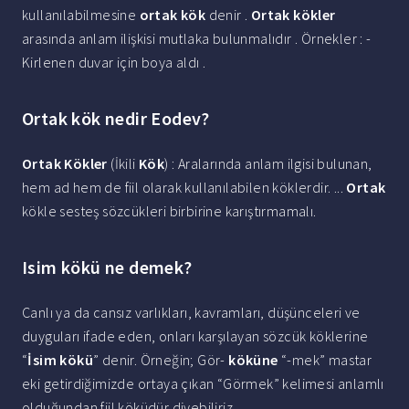
kullanılabilmesine
ortak kök
denir .
Ortak kökler
arasında anlam ilişkisi mutlaka bulunmalıdır . Örnekler : -
Kirlenen duvar için boya aldı .
Ortak kök nedir Eodev?
Ortak Kökler
(İkili
Kök
) : Aralarında anlam ilgisi bulunan,
hem ad hem de fiil olarak kullanılabilen köklerdir. ...
Ortak
kökle sesteş sözcükleri birbirine karıştırmamalı.
Isim kökü ne demek?
Canlı ya da cansız varlıkları, kavramları, düşünceleri ve
duyguları ifade eden, onları karşılayan sözcük köklerine
“
İsim kökü
” denir. Örneğin; Gör-
köküne
“-mek” mastar
eki getirdiğimizde ortaya çıkan “Görmek” kelimesi anlamlı
olduğundan fiil köküdür diyebiliriz. ...