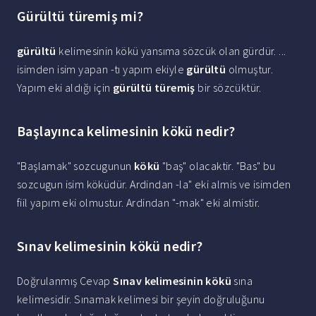
Gürültü türemiş mi?
gürültü
kelimesinin kökü yansıma sözcük olan gürdür. ...
isimden isim yapan -tı yapım ekiyle
gürültü
olmuştur.
Yapım eki aldığı için
gürültü türemiş
bir sözcüktür.
Başlayınca kelimesinin kökü nedir?
"Başlamak" sozcugunun
kökü
"baş" olacaktir. "Bas" bu
sozcugun isim köküdür. Ardindan -la" eki almis ve isimden
fiil yapım eki olmustur. Ardindan "-mak" eki almistir.
Sınav kelimesinin kökü nedir?
Doğrulanmış Cevap
Sınav kelimesinin kökü
sına
kelimesidir. Sınamak kelimesi bir şeyin doğruluğunu