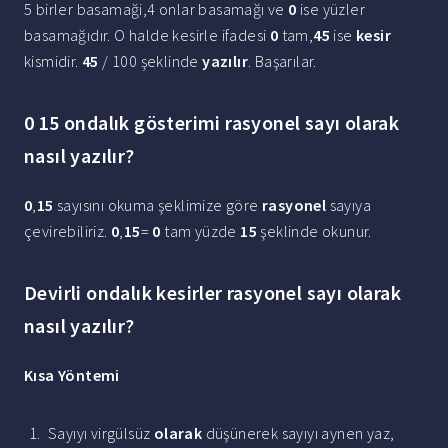
5 birler basamaği,4 onlar basamağı ve
0
ise yüzler
basamağıdır. O halde kesirle ifadesi
0
tam,
45
ise
kesir
kismidir.
45
/ 100 şeklinde
yazılır
. Başarılar.
0 15 ondalık gösterimi rasyonel sayı olarak
nasıl yazılır?
0
,
15
sayısını okuma şeklimize göre
rasyonel
sayıya
çevirebiliriz.
0
,
15
=
0
tam yüzde
15
şeklinde okunur.
Devirli ondalık kesirler rasyonel sayı olarak
nasıl yazılır?
Kısa Yöntemi
Sayıyı virgülsüz
olarak
düşünerek sayıyı aynen yaz,