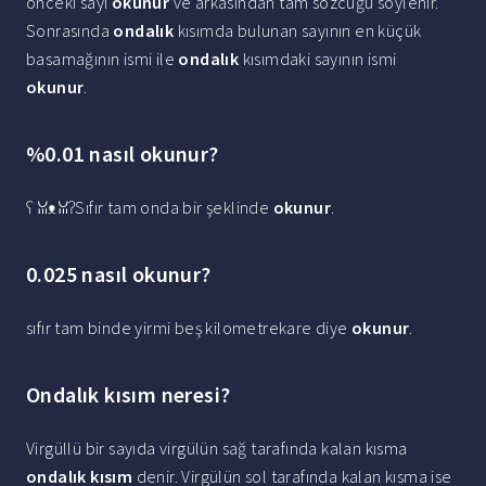
önceki sayı
okunur
ve arkasından tam sözcüğü söylenir.
Sonrasında
ondalık
kısımda bulunan sayının en küçük
basamağının ismi ile
ondalık
kısımdaki sayının ismi
okunur
.
%0.01 nasıl okunur?
ʕ ꈍᴥꈍʔSıfır tam onda bir şeklinde
okunur
.
0.025 nasıl okunur?
sıfır tam binde yirmi beş kilometrekare diye
okunur
.
Ondalık kısım neresi?
Virgüllü bir sayıda virgülün sağ tarafında kalan kısma
ondalık kısım
denir. Virgülün sol tarafında kalan kısma ise