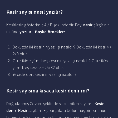
Kesir sayısı nasıl yazılır?
Kesirlerin gösterimi ; A / B şeklindedir. Pay:
Kesir
çizgisinin
üstüne
yazılır
....
Başka örnekler:
Dokuzda iki kesrinin yazılışı nasıldır? Dokuzda iki kesri >>
2/9 olur.
Otuz ikide yirmi beş kesrinin yazılışı nasıldır? Otuz ikide
yirmi beş kesri >> 25/32 olur.
Yedide dört kesrinin yazılışı nasıldır?
Kesir sayısına kısaca kesir denir mi?
Doğrulanmış Cevap. şeklinde yazılabilen sayılara
Kesir
denir
.
Kesir
sayıları : Eş parçalara bölünmüş bir bütünün
bir veya birkaç parçasına bu bütünün kesri, ve bu parçaları