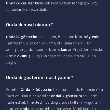
Ondalık kesirler kesir
şeklinde yazılabileceği gibi virgül
kullanılarak da yazılabilir.
Ondalık nasıl okunur?
Ondalık gösterim
okunurken, önce tam kısım
söylenir
.
Tam kısım 0 olsa dahi okunmalıdır. Daha sonra “TAM”
denilip, virgülden sonraki kısım
okunur
. Virgülden sonraki
kısmın
okunuşu
virgülün sağında kaç rakam olduğuna
bağlıdır.
Ondalık gösterimi nasıl yapılır?
Kesirleri
Ondalık Gösterim
Üzerinden İfade Etmenin Yolu
Payd ve 1000 olan kesirler
ondalık gösterim
şeklinde
ifade edilebilmektedir. Bu doğrultuda kullanın virgül tam
kısım ve
ondalık
kısmı birbirinden ayırır. Şimdi buna bir