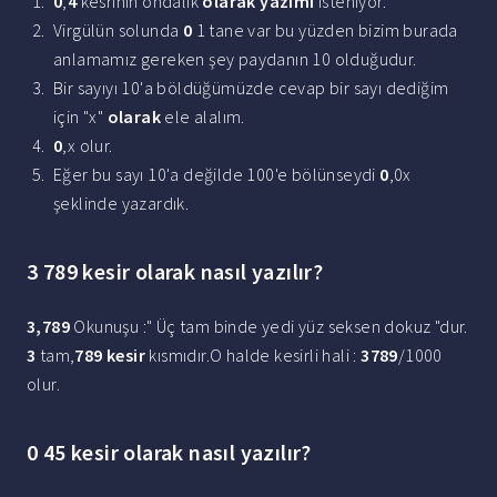
0
,
4
kesrinin ondalık
olarak yazımı
isteniyor.
Virgülün solunda
0
1 tane var bu yüzden bizim burada
anlamamız gereken şey paydanın 10 olduğudur.
Bir sayıyı 10'a böldüğümüzde cevap bir sayı dediğim
için "x"
olarak
ele alalım.
0
,x olur.
Eğer bu sayı 10'a değilde 100'e bölünseydi
0
,0x
şeklinde yazardık.
3 789 kesir olarak nasıl yazılır?
3,789
Okunuşu :" Üç tam binde yedi yüz seksen dokuz "dur.
3
tam,
789 kesir
kısmıdır.O halde kesirli hali :
3789
/1000
olur.
0 45 kesir olarak nasıl yazılır?