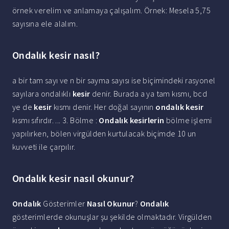
örnek verelim ve anlamaya çalışalım. Örnek: Mesela 5,75
sayısına ele alalım.
Ondalık kesir nasıl?
a bir tam sayı ve n bir sayma sayısı ise biçimindeki rasyonel
sayılara ondalıklı
kesir
denir. Burada a ya tam kısmı, bcd
ye de
kesir
kısmı denir. Her doğal sayının
ondalık kesir
kısmı sıfırdır. ... 3. Bölme :
Ondalık kesirlerin
bölme işlemi
yapılırken, bölen virgülden kurtulacak biçimde 10 un
kuvveti ile çarpılır.
Ondalık kesir nasıl okunur?
Ondalık
Gösterimler
Nasıl Okunur
?
Ondalık
gösterimlerde okunuşlar şu şekilde olmaktadır. Virgülden