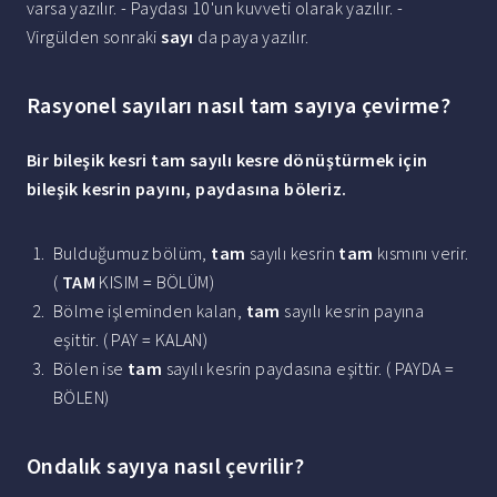
varsa yazılır. - Paydası 10'un kuvveti olarak yazılır. -
Virgülden sonraki
sayı
da paya yazılır.
Rasyonel sayıları nasıl tam sayıya çevirme?
Bir bileşik kesri
tam
sayılı kesre dönüştürmek için
bileşik kesrin payını, paydasına böleriz.
Bulduğumuz bölüm,
tam
sayılı kesrin
tam
kısmını verir.
(
TAM
KISIM = BÖLÜM)
Bölme işleminden kalan,
tam
sayılı kesrin payına
eşittir. ( PAY = KALAN)
Bölen ise
tam
sayılı kesrin paydasına eşittir. ( PAYDA =
BÖLEN)
Ondalık sayıya nasıl çevrilir?