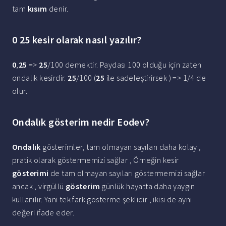
tam
kısım
denir.
0 25 kesir olarak nasıl yazılır?
0
,
25
=>
25
/100 demektir. Paydası 100 olduğu için zaten
ondalık kesirdir.
25
/100 (
25
ile sadeleştirirsek ) => 1/4 de
olur.
Ondalık gösterim nedir Eodev?
Ondalık
gösterimler, tam olmayan sayıları daha kolay ,
pratik olarak göstermemizi sağlar , Örneğin kesir
gösterimi
de tam olmayan sayıları göstermemizi sağlar
ancak , virgüllü
gösterim
günlük hayatta daha yaygın
kullanılır. Yani tek fark gösterme şeklidir , ikisi de aynı
değeri ifade eder.