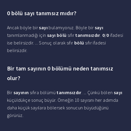
0 bölü sayı tanımsız mıdır?
Ancak böyle bir
sayı
bulamıyoruz. Böyle bir
sayı
tanımlanmadığı için
sayı bölü
sıfır
tanımsızdır
.
0
/
0
ifadesi
ise belirsizdir. ... Sonuç olarak sıfır
bölü
sıfır ifadesi
belirsizdir.
Bir tam sayının 0 bölümü neden tanımsız
olur?
Bir
sayının
sıfıra bölümü
tanımsızdır
. ... Çünkü bölen
sayı
küçüldükçe sonuç büyür. Örneğin 10 sayısını her adımda
daha küçük sayılara bölersek sonucun büyüdüğünü
görürüz.