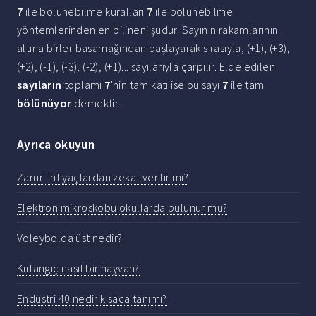
7
ile bölünebilme kuralları
7
ile bölünebilme
yöntemlerinden en bilineni şudur. Sayının rakamlarının
altına birler basamağından başlayarak sırasıyla; (+1), (+3),
(+2), (-1), (-3), (-2), (+1)... sayılarıyla çarpılır. Elde edilen
sayıların
toplamı
7
'nin tam katı ise bu sayı
7
ile tam
bölünüyor
demektir.
Ayrıca okuyun
Zaruri ihtiyaçlardan zekat verilir mi?
Elektron mikroskobu okullarda bulunur mu?
Voleybolda üst nedir?
Kırlangıç nasıl bir hayvan?
Endüstri 40 nedir kısaca tanımı?