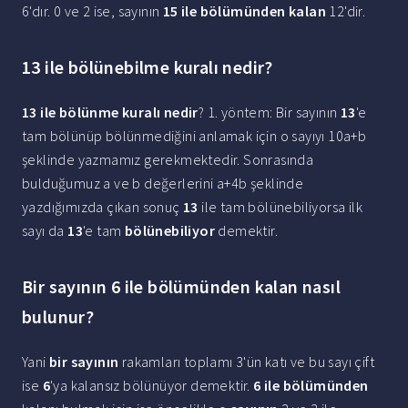
6'dır. 0 ve 2 ise, sayının
15 ile bölümünden kalan
12'dir.
13 ile bölünebilme kuralı nedir?
13 ile bölünme kuralı nedir
? 1. yöntem: Bir sayının
13
'e
tam bölünüp bölünmediğini anlamak için o sayıyı 10a+b
şeklinde yazmamız gerekmektedir. Sonrasında
bulduğumuz a ve b değerlerini a+4b şeklinde
yazdığımızda çıkan sonuç
13
ile tam bölünebiliyorsa ilk
sayı da
13
'e tam
bölünebiliyor
demektir.
Bir sayının 6 ile bölümünden kalan nasıl
bulunur?
Yani
bir sayının
rakamları toplamı 3'ün katı ve bu sayı çift
ise
6
'ya kalansız bölünüyor demektir.
6 ile bölümünden