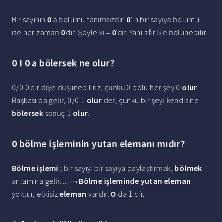
Bir sayının
0
'a bölümü tanımsızdır.
0
'ın bir sayıya bölümü
ise her zaman
0
'dır. Şöyle ki =
0
'dır. Yani sıfır 5'e bölünebilir.
0 I 0 a bölersek ne olur?
0/0 ​0'dır diye düşünebiliriz, çünkü 0 bölü her şey 0
olur
.
Başkası da gelir, 0/0 1
olur
der, çünkü bir şeyi kendisine
bölersek
sonuç 1
olur
.
0 bölme işleminin yutan elemanı mıdır?
Bölme işlemi
; bir sayıyı bir sayıya paylaştırmak,
bölmek
anlamına gelir. ... ¬¬
Bölme işleminde yutan eleman
yoktur, etkisiz
eleman
vardır.
O
da 1 dir.