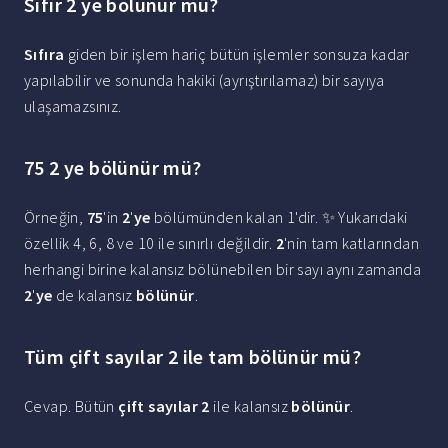
Sıfır 2 ye bölünür mü?
Sıfıra
giden bir işlem hariç bütün işlemler sonsuza kadar
yapılabilir ve sonunda hakiki (ayrıştırılamaz) bir sayıya
ulaşamazsınız.
75 2 ye bölünür mü?
Örneğin,
75
'in
2
'
ye
bölümünden kalan 1'dir. ✨ Yukarıdaki
özellik 4, 6, 8 ve 10 ile sınırlı değildir.
2
'nin tam katlarından
herhangi birine kalansız bölünebilen bir sayı aynı zamanda
2
'
ye
de kalansız
bölünür
.
Tüm çift sayılar 2 ile tam bölünür mü?
Cevap. Bütün
çift sayılar 2
ile kalansız
bölünür
.