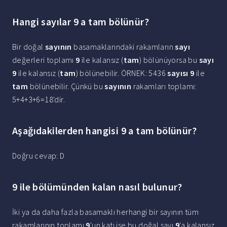
Hangi sayılar 9 a tam bölünür?
Bir doğal
sayının
basamaklarındaki rakamların
sayı
değerleri toplamı
9
ile kalansız (
tam
) bölünüyorsa bu
sayı
9
ile kalansız (
tam
) bölünebilir. ÖRNEK: 5436
sayısı 9
ile
tam
bölünebilir. Çünkü bu
sayının
rakamları toplamı:
5+4+3+6=18'dir.
Aşağıdakilerden hangisi 9 a tam bölünür?
Doğru cevap: D
9 ile bölümünden kalan nasıl bulunur?
İki ya da daha fazla basamaklı herhangi bir sayının tüm
rakamlarının toplamı
9
'un katı ise bu doğal sayı
9
'a kalansız