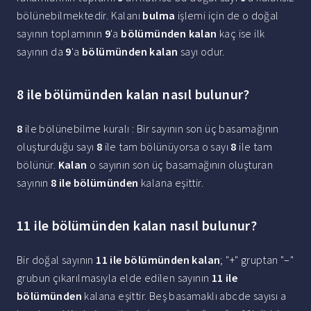
bölünebilmektedir. Kalanı
bulma
işlemi için de o doğal
sayının toplamının
9
'a
bölümünden kalan
kaç ise ilk
sayının da
9
'a
bölümünden kalan
sayı odur.
8 ile bölümünden kalan nasıl bulunur?
8
ile bölünebilme kuralı : Bir sayının son üç basamağının
oluşturduğu sayı
8
ile tam bölünüyorsa o sayı
8
ile tam
bölünür.
Kalan
o sayının son üç basamağının oluşturan
sayının
8 ile bölümünden
kalana eşittir.
11 ile bölümünden kalan nasıl bulunur?
Bir doğal sayının
11 ile bölümünden kalan
; "+" gruptan "–"
grubun çıkarılmasıyla elde edilen sayının
11 ile
bölümünden
kalana eşittir. Beş basamaklı abcde sayısı a