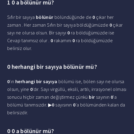
1 0 a bölünür mü?
Sıfır bir sayıya
bölünür
bölündüğünde de
0
çıkar her
zaman . Her zaman Sıfırı bir sayıya böldüğümüzde
0
çıkar
sayı ne olursa olsun. Bir sayıyı
0
ra böldüğümüzde ise
Cevap tanımsız olur .
0
rakamını
0
ra böldüğümüzde
belirsiz olur.
0 herhangi bir sayıya bölünür mü?
0
'ın
herhangi bir sayıya
bölümü ise, bölen sayı ne olursa
olsun, yine
0
'dır. Sayı virgüllü, eksili, artılı, irrasyonel olması
sonucu hiçbir zaman değiştirmez çünkü
bir
sayının
0
'a
bölümü tanımsızdır. ▶
0
sayısının
0
'a bölümünden kalan da
belirsizdir.
0 0 a bölünür mü?