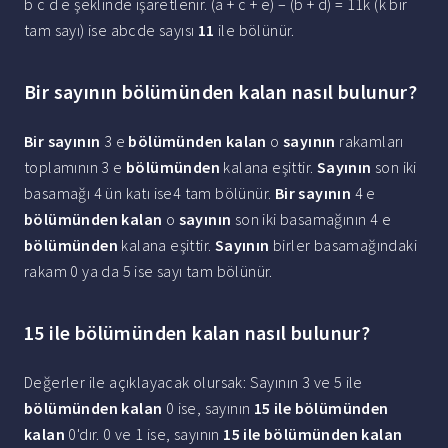
b c d e şeklinde işaretlenir. (a + c + e) – (b + d) = 11k (k bir
tam sayı) ise abcde sayısı
11
ile bölünür.
Bir sayının bölümünden kalan nasıl bulunur?
Bir sayının
3 e
bölümünden kalan
o
sayının
rakamları
toplamının 3 e
bölümünden
kalana eşittir.
Sayının
son iki
basamağı 4 ün katı ise4 tam bölünür.
Bir sayının
4 e
bölümünden kalan
o
sayının
son iki basamağının 4 e
bölümünden
kalana eşittir.
Sayının
birler basamağındaki
rakam 0 ya da 5 ise sayı tam bölünür.
15 ile bölümünden kalan nasıl bulunur?
Değerler ile açıklayacak olursak: Sayının 3 ve 5 ile
bölümünden kalan
0 ise, sayının
15 ile bölümünden
kalan
0'dır. 0 ve 1 ise, sayının
15 ile bölümünden kalan