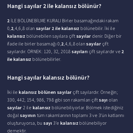
Hangi sayılar 2 ile kalansız bölünür?
2
İLE BÖLÜNEBİLME KURALI Birler basamağındaki rakam
0,
2
,4,6,8 olan
sayılar 2 ile kalansız
bölünebilir. İki ile
kalansız
bölünebilen sayılara çift
sayılar
denir. Diğer bir
ifade ile birler basamağı 0,
2
,4,6,8 olan
sayılar
çift
sayılardır. ÖRNEK: 120, 32, 2018
sayıları
çift sayılardır ve
2
ile kalansız
bölünebilirler.
Hangi sayılar kalansız bölünür?
İki ile
kalansız bölünen sayılar
çift sayılardır. Örneğin;
330, 442, 154, 986, 798 gibi son rakamları çift
sayı
olan
sayılar
2 ile
kalansız
bölünebiliyorlar. Bölmek istediğiniz
doğal
sayının
tüm rakamlarının toplamı 3 ve 3'ün katlarını
oluşturuyorsa, bu
sayı
3'e
kalansız
bölünebiliyor
demektir.