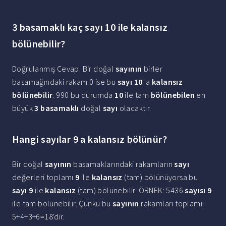
3 basamaklı kaç sayı 10 ile kalansız
bölünebilir?
Doğrulanmış Cevap. Bir doğal
sayının
birler
basamağındaki rakam 0 ise bu
sayı 10
' a
kalansız
bölünebilir
. 990 bu durumda
10
ile tam
bölünebilen
en
büyük
3 basamaklı
doğal
sayı
olacaktır.
Hangi sayılar 9 a kalansız bölünür?
Bir doğal
sayının
basamaklarındaki rakamların
sayı
değerleri toplamı
9
ile
kalansız
(tam) bölünüyorsa bu
sayı 9
ile
kalansız
(tam) bölünebilir. ÖRNEK: 5436
sayısı 9
ile tam bölünebilir. Çünkü bu
sayının
rakamları toplamı:
5+4+3+6=18'dir.