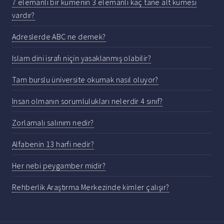
7 elemanlı bir kümenin 3 elemanlı kaç tane alt kümesi
vardır?
Adreslerde ABC ne demek?
Islam dini israfı niçin yasaklanmış olabilir?
Tam burslu üniversite okumak nasıl oluyor?
Insan olmanın sorumlulukları nelerdir 4 sınıf?
Zorlamalı salınım nedir?
Alfabenin 13 harfi nedir?
Her nebi peygamber midir?
Rehberlik Araştırma Merkezinde kimler çalışır?