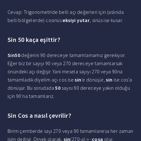
Cevap: Trigonometride belli açı değerleri için (aslında
belli bölgelerde) cosinüs
eksiyi yutar
, sinüs ise kusar.
Sin 50 kaça eşittir?
Sin50
değerini 90 dereceye tamamlamamız gerekiyor.
Eğer biz bir sayıyı 90 veya 270 dereceye tamamlarsak
önündeki açı değişir. Yani mesela sayıyı 270 veya 90na
tamamladık diyelim açı cos ise
sin
'e dönüşür,
sin
ise cos'a
dönüşür. Bu sorudada
50
sayısı 90 dereceye yakın olduğu
için 90'na tamamlarız.
Sin Cos a nasıl çevrilir?
Birim çemberde sayı 270 veya 90 tamamlanırsa her zaman
isim değişir. Örnek olarak,
sin
(270-a) = -
cosa
olur.