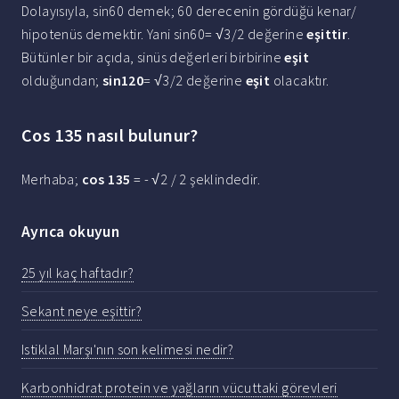
Dolayısıyla, sin60 demek; 60 derecenin gördüğü kenar/
hipotenüs demektir. Yani sin60= √3/2 değerine
eşittir
.
Bütünler bir açıda, sinüs değerleri birbirine
eşit
olduğundan;
sin120
= √3/2 değerine
eşit
olacaktır.
Cos 135 nasıl bulunur?
Merhaba;
cos 135
= - √2 / 2 şeklindedir.
Ayrıca okuyun
25 yıl kaç haftadır?
Sekant neye eşittir?
Istiklal Marşı'nın son kelimesi nedir?
Karbonhidrat protein ve yağların vücuttaki görevleri