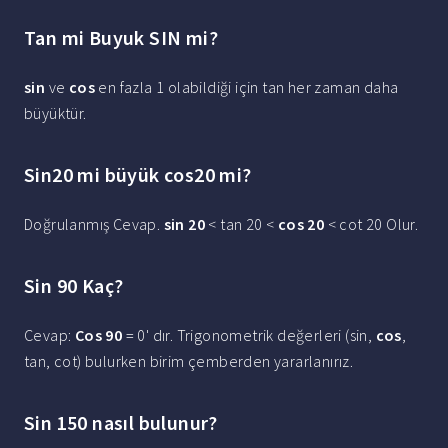
Tan mi Buyuk SIN mi?
sin
ve
cos
en fazla 1 olabildiği için tan her zaman daha
büyüktür.
Sin20 mi büyük cos20 mi?
Doğrulanmış Cevap.
sin 20
< tan 20 <
cos 20
< cot 20 Olur.
Sin 90 Kaç?
Cevap:
Cos 90
= 0' dır. Trigonometrik değerleri (sin,
cos
,
tan, cot) bulurken birim çemberden yararlanırız.
Sin 150 nasıl bulunur?