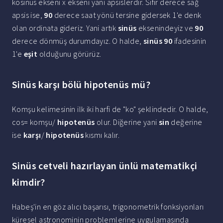
kosinüs ekseni x ekseni yani apsislerdir. Sıfır derece sağ
apsis ise,
90
derece saat yönü tersine gidersek 1'e denk
olan ordinata gideriz. Yani artık
sinüs
eksenindeyiz ve
90
derece dönmüş durumdayız. O halde,
sinüs 90
ifadesinin
1'e
eşit
olduğunu görürüz.
Sinüs karşı bölü hipotenüs mü?
Komşu kelimesinin ilk iki harfi de "ko" şeklindedir. O halde,
cos= komşu/
hipotenüs
olur. Diğerine yani
sin
değerine
ise
karşı
/
hipotenüs
kısmı kalır.
Sinüs cetveli hazırlayan ünlü matematikçi
kimdir?
Habeş'in en göz alıcı başarısı, trigonometrik fonksiyonları
küresel astronominin problemlerine uygulamasında