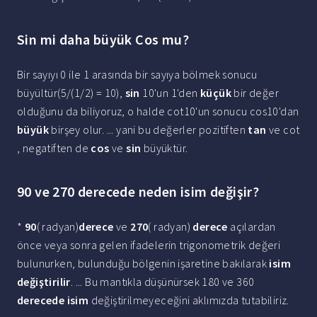
Sin mi daha büyük Cos mu?
Bir sayıyı 0 ile 1 arasında bir sayıya bölmek sonucu
büyültür(5/(1/2) = 10),
sin
10'un 1'den
küçük
bir değer
olduğunu da biliyoruz, o halde cot10'un sonucu cos10'dan
büyük
birşey olur. ... yani bu değerler pozitiften
tan
ve cot
, negatiften de
cos
ve
sin
büyüktür.
90 ve 270 derecede neden isim değişir?
*
90
( radyan)
derece
ve
270
( radyan)
derece
açılardan
önce veya sonra gelen ifadelerin trigonometrik değeri
bulunurken, bulunduğu bölgenin işaretine bakılarak
isim
değiştirilir
. ... Bu mantıkla düşünürsek 180 ve 360
derecede isim
değiştirilmeyeceğini aklımızda tutabiliriz.