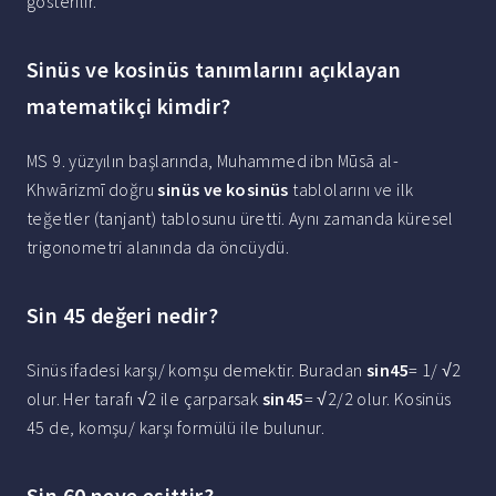
gösterilir.
Sinüs ve kosinüs tanımlarını açıklayan
matematikçi kimdir?
MS 9. yüzyılın başlarında, Muhammed ibn Mūsā al-
Khwārizmī doğru
sinüs ve kosinüs
tablolarını ve ilk
teğetler (tanjant) tablosunu üretti. Aynı zamanda küresel
trigonometri alanında da öncüydü.
Sin 45 değeri nedir?
Sinüs ifadesi karşı/ komşu demektir. Buradan
sin45
= 1/ √2
olur. Her tarafı √2 ile çarparsak
sin45
= √2/2 olur. Kosinüs
45 de, komşu/ karşı formülü ile bulunur.
Sin 60 neye eşittir?