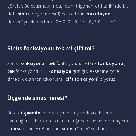
görülür. Bu çalışmalarında, İslâm trigonometri tarihinde ilk
defa
sinüs
(ceyb mebsût) cetvellerini
hazırlayan
Hârizmî'yi takip ederek 0 = 0; 0°, 0; 15°, 0; 30°, 0; 45°, 1;
0°...
Sinüs fonksiyonu tek mi çift mi?
» sinx
fonksiyonu
;
tek
fonksiyondur. » tanx
fonksiyonu
;
tek
fonksiyondur. ...
Fonksiyon
grafiği y eksenine göre
simetrik olan fonksiyonlara "
çift fonksiyon
" diyoruz.
Üçgende sinüs neresi?
Bir dik
üçgende
, bir dar açının karşısındaki dik kenar
uzunluğunun hipotenüsün uzunluğuna oranına o dar açının
sinüsü
denir. Bir A açısının
sinüsü
“sin A” şeklinde