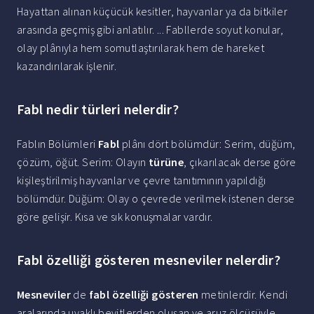
Hayattan alınan küçücük kesitler, hayvanlar ya da bitkiler
arasında geçmiş gibi anlatılır. ... Fabllerde soyut konular,
olay plânıyla hem somutlaştırılarak hem de hareket
kazandırılarak işlenir.
Fabl nedir türleri nelerdir?
Fablın Bölümleri
Fabl
plânı dört bölümdür: Serim, düğüm,
çözüm, öğüt. Serim: Olayın
türüne
, çıkarılacak derse göre
kişileştirilmiş hayvanlar ve çevre tanıtımının yapıldığı
bölümdür. Düğüm: Olay o çevrede verilmek istenen derse
göre gelişir. Kısa ve sık konuşmalar vardır.
Fabl özelliği gösteren mesneviler nelerdir?
Mesneviler
de
fabl özelliği gösteren
metinlerdir. Kendi
aralarında uyaklı beyitlerden oluşan ve aruz ölçüsüyle