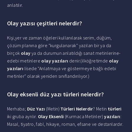
anlatılır.
Olay yazısı çeşitleri nelerdir?
Kişi,yer ve zaman öğeleri kullanılarak serim, düğüm,
çözüm planına göre "kurgulanarak" yazılan bir ya da
birçok
olay
ya da durumun anlatıldığı sanat metinlerine-
edebi metinlere
olay yazıları
denir.(ilköğretimde
olay
yazıları
lisede "Anlatmaya ve göstermeye bağlı edebi
metinler" olarak yeniden sınıflandırılıyor.)
Olay eksenli düz yazı türleri nelerdir?
Merhaba;
Düz Yazı
(Metin)
Türleri Nelerdir
? Metin
türleri
iki gruba ayrılır.
Olay Eksenli
(Kurmaca Metinler)
yazıları
:
Masal, tiyatro, fabl, hikaye, roman, efsane ve destanlardır.