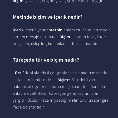
biçimi
yazının içeriğine,yazılış şekline göre değişir.
Metinde biçim ve içerik nedir?
İçerik
, eserin yahut
metnin
anlamıdır, anlatılan şeydir,
verilen mesajdır, temadır.
Biçim
, anlatım tarzı, ifade
ediş tarzı, üsluptur; kullanılan ifade vasıtalarıdır.
Türkçede tür ve biçim nedir?
Tür
= Edebi alandaki çalışmaların sınıflandırılmasında
kullanılan isimlere denir.
Biçim
= Bir edebi yapıtın
anlatımsal ögelerinin tümüne, şekline denir.Yani tüm
anlatım özelliklerini kapsayan geniş kavramlı bir
yargıdır. Üslup= Yazarın yazdığı metin türünün içeriğini
ifade ediş tarzıdır.