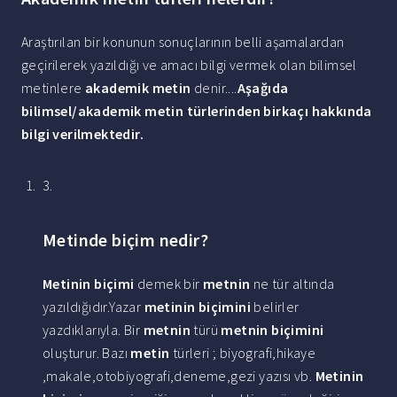
Araştırılan bir konunun sonuçlarının belli aşamalardan
geçirilerek yazıldığı ve amacı bilgi vermek olan bilimsel
metinlere
akademik metin
denir....
Aşağıda
bilimsel/
akademik metin
türlerinden birkaçı hakkında
bilgi verilmektedir.
3.
Metinde biçim nedir?
Metinin biçimi
demek bir
metnin
ne tür altında
yazıldığıdır.Yazar
metinin biçimini
belirler
yazdıklarıyla. Bir
metnin
türü
metnin biçimini
oluşturur. Bazı
metin
türleri ; biyografi,hikaye
,makale,otobiyografi,deneme,gezi yazısı vb.
Metinin