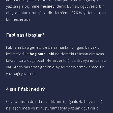
yazılan şiir biçimine
mesnevi
denir. Bunlar, öğüt verici bir
olayı anlatan uzun şiirlerdir. Harnâme, 126 beyitten oluşan
bir mesnevidir.
Fabl nasıl başlar?
Fablların başı genellikle bir zamanlar, bir gün, bir vakit
kelimeleri ile
başlanır
.
Fabl
ne demektir? İnsan olmayan
fakat insana özgü özelliklerin verildiği canlı veyahut cansız
varlıkların başından geçen olayları ders vermek amacı ile
yazıldığı yazılardır.
4 sınıf fabl nedir?
Cevap : İnsan dışındaki varlıkların (çoğunlukla hayvanlar)
kişileştirilmesi ve konuşturulmasıyla yazılan öğüt verici