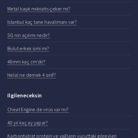
Metal kaşık mıknatıs çeker mi?
Istanbul kaç tane havalimanı var?
SG nin açılımı nedir?
Bulut erkek ismi mi?
46mm kaç cm'dir?
Helal ne demek 4 sınıf?
Ilgileneceksin
Cheat Engine de virüs var mı?
40 yıl kaç ay yapar?
Karbonhidrat protein ve yağların vücuttaki görevleri