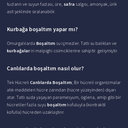
tuzların ve suyun fazlası, üre,
safra
salgısı, amonyak, ürik
asit şeklinde sıralanabilir.
Kurbağa boşaltım yapar mı?
Omurgalılarda
Boşaltım
su içmezler. Tatlı su balıkları ve
kurbağalar
iri malpighi cisimciklerine sahiptir. gelişmiştir.
Canlılarda boşaltım nasıl olur?
Tek Hücreli
Canlılarda Boşaltım
; Bir hücreli organizmalar
atık maddeleri hücre zarından (hücre yüzeyinden) dışarı
atar. Tatlı suda yaşayan paramesyum, öglena, amip gibi bir
hücreliler fazla suyu
boşaltım
kofuluyla (kontraktil
kofulla) hücreden uzaklaştırır.