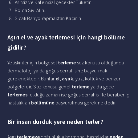
Asitsiz ve Kafeinsiz İçecekler Tüketin.
Bolca Sıvı Alın.
Sıcak Banyo Yapmaktan Kaçının.
Aşırı el ve ayak terlemesi için hangi bölüme
gidilir?
Yetişkinler için bölgesel
terleme
söz konusu olduğunda
dermatoloji ya da göğüs cerrahisine başvurmak
gerekmektedir. Bunlar
el
,
ayak
, yüz, koltuk ve benzeri
bölgelerdir. Söz konusu genel
terleme
ya da gece
terlemesi
olduğu zaman ise göğüs cerrahisi ile beraber iç
hastalıkları
bölümüne
başvurulması gerekmektedir.
Bir insan durduk yere neden terler?
Aşırı
terlemeye
çoğunlukla hormonal hastalıklar
neden