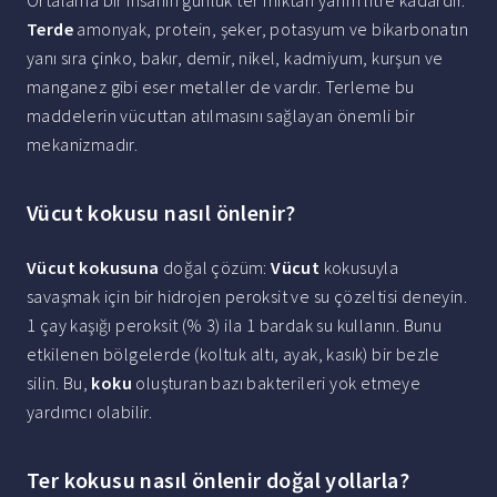
Ortalama bir insanın günlük ter miktarı yarım litre kadardır.
Terde
amonyak, protein, şeker, potasyum ve bikarbonatın
yanı sıra çinko, bakır, demir, nikel, kadmiyum, kurşun ve
manganez gibi eser metaller de vardır. Terleme bu
maddelerin vücuttan atılmasını sağlayan önemli bir
mekanizmadır.
Vücut kokusu nasıl önlenir?
Vücut kokusuna
doğal çözüm:
Vücut
kokusuyla
savaşmak için bir hidrojen peroksit ve su çözeltisi deneyin.
1 çay kaşığı peroksit (% 3) ila 1 bardak su kullanın. Bunu
etkilenen bölgelerde (koltuk altı, ayak, kasık) bir bezle
silin. Bu,
koku
oluşturan bazı bakterileri yok etmeye
yardımcı olabilir.
Ter kokusu nasıl önlenir doğal yollarla?