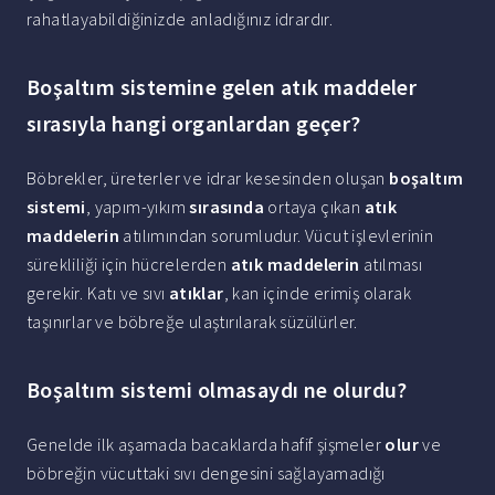
rahatlayabildiğinizde anladığınız idrardır.
Boşaltım sistemine gelen atık maddeler
sırasıyla hangi organlardan geçer?
Böbrekler, üreterler ve idrar kesesinden oluşan
boşaltım
sistemi
, yapım-yıkım
sırasında
ortaya çıkan
atık
maddelerin
atılımından sorumludur. Vücut işlevlerinin
sürekliliği için hücrelerden
atık maddelerin
atılması
gerekir. Katı ve sıvı
atıklar
, kan içinde erimiş olarak
taşınırlar ve böbreğe ulaştırılarak süzülürler.
Boşaltım sistemi olmasaydı ne olurdu?
Genelde ilk aşamada bacaklarda hafif şişmeler
olur
ve
böbreğin vücuttaki sıvı dengesini sağlayamadığı