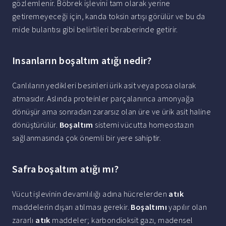
gözlemlenir. Böbrek işlevini tam olarak yerine
getiremeyeceği için, kanda toksin artışı görülür ve bu da
mide bulantısı gibi belirtileri beraberinde getirir.
Insanların boşaltım atığı nedir?
Canlıların yedikleri besinleri ürik asit veya posa olarak
atmasıdır. Aslında proteinler parçalanınca amonyağa
dönüşür ama sonradan zararsız olan üre ve ürik asit haline
dönüştürülür.
Boşaltım
sistemi vücutta homeostazın
sağlanmasında çok önemli bir yere sahiptir.
Safra boşaltım atığı mı?
Vücut işlevinin devamlılığı adına hücrelerden
atık
maddelerin dışarı atılması gerekir.
Boşaltımı
yapılır olan
zararlı
atık
maddeler; karbondioksit gazı, madensel