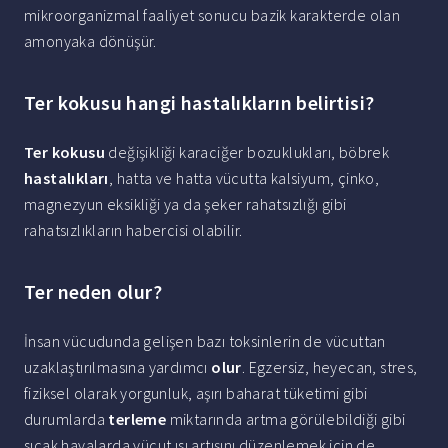
mikroorganizmal faaliyet sonucu bazik karakterde olan
amonyaka dönüşür.
Ter kokusu hangi hastalıkların belirtisi?
Ter kokusu
değişikliği karaciğer bozuklukları, böbrek
hastalıkları
, hatta ve hatta vücutta kalsiyum, çinko,
magnezyun eksikliği ya da şeker rahatsızlığı gibi
rahatsızlıkların habercisi olabilir.
Ter neden olur?
İnsan vücudunda gelişen bazı toksinlerin de vücuttan
uzaklaştırılmasına yardımcı
olur
. Egzersiz, heyecan, stres,
fiziksel olarak yorgunluk, aşırı baharat tüketimi gibi
durumlarda
terleme
miktarında artma görülebildiği gibi
sıcak havalarda vücut ısı artışını düzenlemek için de