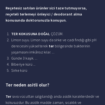
Reçetesiz satılan ürünler sizi taze tutmuyorsa,
reçeteli terlemeyi önleyici / deodorant alma
konusunda doktorunuzla konuşun.
TER KOKUSUNA DOĞAL
ÇÖZÜM.
Limon suyu. Limon suyu da sirke ve cadı fındığı gibi pH
derecesini yükselterek
ter
bölgesinde bakterinin
yaşamasını imkânsız kılar. ...
Günde 3 kaşık. ...
Biberiye kürü ...
Sirke kürü
Ter neden asitli olur?
Ter
sıvısı vücuttan salgılandığı anda asidik karakterdedir ve
kokusuzdur. Bu asidik madde zaman, sıcaklık ve