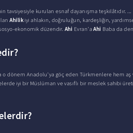
n tavsiyesiyle kurulan esnaf dayanışma teşkilâtıdır. ...
olan
Ahilik
iyi ahlakın, doğruluğun, kardeşliğin, yardıms
ir sosyo-ekonomik düzendir.
Ahi
Evran'a
Ahi
Baba da deni
edir?
arda o dönem Anadolu'ya göç eden Türkmenlere hem aş v
rde iyi bir Müslüman ve vasıflı bir meslek sahibi üreti
nelerdir?