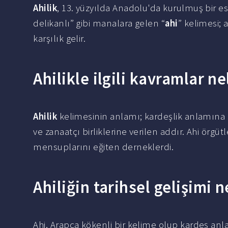
Ahilik
, 13. yüzyılda Anadolu'da kurulmuş bir esna
delikanlı” gibi manalara gelen “
ahi
” kelimesi; 
karşılık gelir.
Ahilikle ilgili kavramlar ne
Ahilik
kelimesinin anlamı; kardeşlik anlamına g
ve zanaatçı birliklerine verilen addır. Ahi ör
mensuplarını eğiten derneklerdi.
Ahiliğin tarihsel gelişimi n
Ahi, Arapça kökenli bir kelime olup kardeş anl