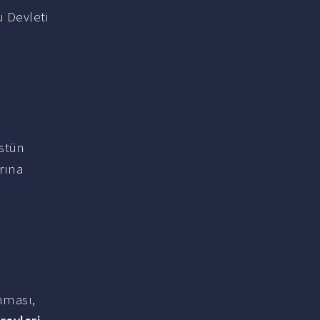
u Devleti
üstün
rına
nması,