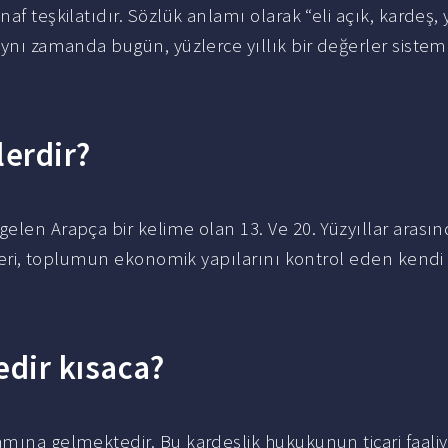
f teşkilatıdır. Sözlük anlamı olarak “eli açık, kardeş, y
aynı zamanda bugün, yüzlerce yıllık bir değerler sistem
lerdir?
elen Arapça bir kelime olan 13. Ve 20. Yüzyıllar arası
gütleri, toplumun ekonomik yapılarını kontrol eden kend
edir kısaca?
amına gelmektedir. Bu kardeşlik hukukunun ticari faaliy