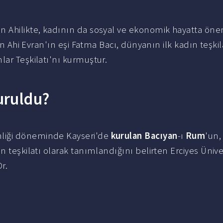
n Ahilikte, kadının da sosyal ve ekonomik hayatta önem
çin Ahi Evran'ın eşi Fatma Bacı, dünyanın ilk kadın teşkil
nlar Teşkilatı'nı kurmuştur.
uruldu?
nliği döneminde Kayseri'de
kurulan Bacıyan
-ı
Rum
'un,
n teşkilatı olarak tanımlandığını belirten Erciyes Ünive
r.