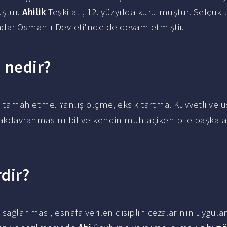
uştur.
Ahilik
Teşkilatı, 12. yüzyılda kurulmuştur. Selçukl
adar Osmanlı Devleti'nde de devam etmiştir.
i nedir?
tamah etme. Yanlış ölçme, eksik tartma. Kuvvetli ve 
akdavranmasını bil ve kendin muhtaçiken bile başkala
rdir?
sağlanması, esnafa verilen disiplin cezalarının uygula