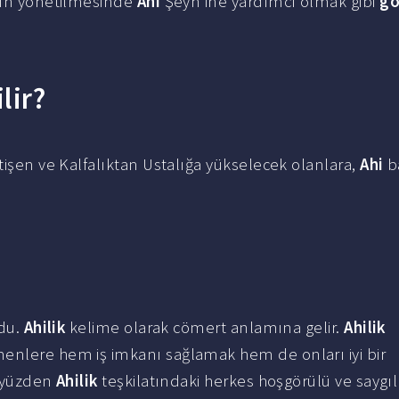
ının yönetilmesinde
Ahi
Şeyh'ine yardımcı olmak gibi
gö
lir?
etişen ve Kalfalıktan Ustalığa yükselecek olanlara,
Ahi
b
ldu.
Ahilik
kelime olarak cömert anlamına gelir.
Ahilik
enlere hem iş imkanı sağlamak hem de onları iyi bir
u yüzden
Ahilik
teşkilatındaki herkes hoşgörülü ve saygılı