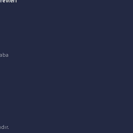
revleri
aba
dır.