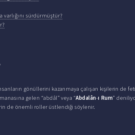
a varlığını sürdürmüştür?
ir?
?
sanların gönüllerini kazanmaya çalışan kişilerin de fet
ş manasına gelen “abdâl” veya “
Abdalân
-
ı Rum
” deniliyo
n de önemli roller üstlendiği söylenir.