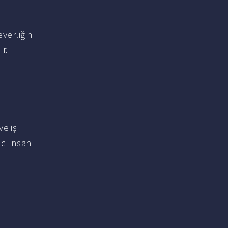
everliğin
r.
e iş
ci insan