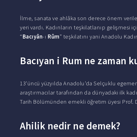
İlme, sanata ve ahlâka son derece önem verile
yeri vardı. Kadınların teşkilatlanıp gelişmesi i
“
Bacıyân
-ı
Rûm
” teşkilatını yani Anadolu Kadı
Bacıyan i Rum ne zaman k
13'üncü yüzyılda Anadolu'da Selçuklu egeme
araştırmacılar tarafından da dünyadaki ilk kadı
Tarih Bölümünden emekli öğretim üyesi Prof. D
Ahilik nedir ne demek?