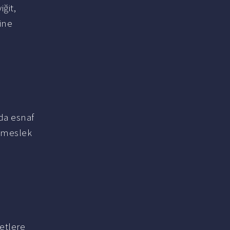
iğit,
ine
nda esnaf
i meslek
etlere