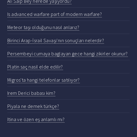
Ali Saip Bey nerede yaşıyordu?
Is advanced warfare part of modern warfare?
Meteor taşı olduğunu nasıl anlarız?
Birinci Arap-İsrail Savaşı'nın sonuçları nelerdir?
Persembeyi cumaya baglayan gece hangi zikirler okunur?
Platin saç nasil elde edilir?
Migros'ta hangi telefonlar satılıyor?
Irem Derici babası kim?
Piyala ne demek türkçe?
Itina ve özen eş anlamlı mı?