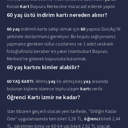
Konak
Kart
Başvuru Merkezine müracaat ederek yapılır.
60 yaş üstü indirim kartı nereden alınır?
60 yaş
indirimli karta sahip olmak için
60
yaşınızı Gün/Ay/Yıl
şeklinde doldurmanız gerekiyor. Bu koşulu sağlıyorsanız
yapmanız gereken nüfus cüzdanınız ve 1 adet vesikalık
fotoğrafınızla beraber en yakın İstanbulkart Başvuru
Merkezi'ne giderek başvuruda bulunmak.
60 yaş kartını kimler alabilir?
60 YAŞ KARTI
. Altmış
yaş
ile altmış beş
yaş
arasında
bulunan kişilere idarece toplu ulaşım
kartı
verilir.
Öğrenci Kartı izmir ne kadar?
'dan itibaren geçerli olacak yeni tarifede, “Gittiğin Kadar
Öde” uygulamasında tam bilet 3,26 TL,
öğrenci
bileti 1,44
TL, öğretmen binişi ve 60-64 yaş bileti 2,62 TL olacak.