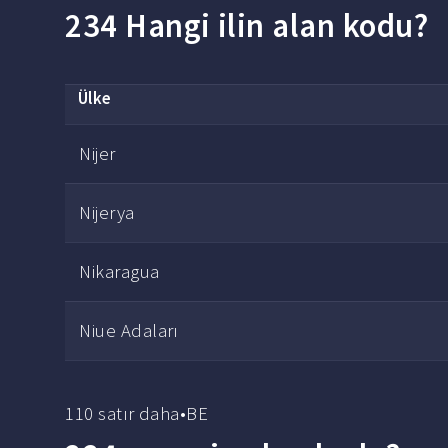
234 Hangi ilin alan kodu?
Ülke
Nijer
Nijerya
Nikaragua
Niue Adaları
110 satır daha•BE