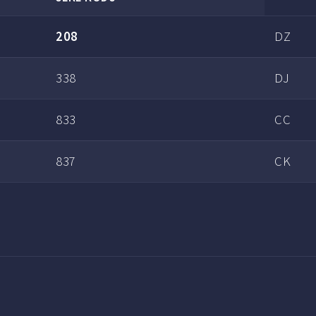
208
DZ
338
DJ
833
CC
837
CK