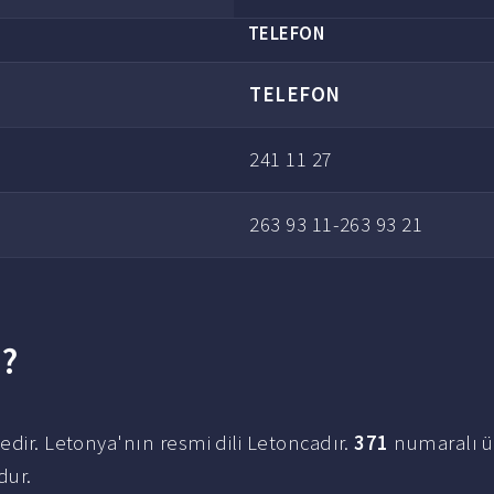
TELEFON
TELEFON
241 11 27
263 93 11-263 93 21
u?
edir. Letonya'nın resmi dili Letoncadır.
371
numaralı ü
ur.