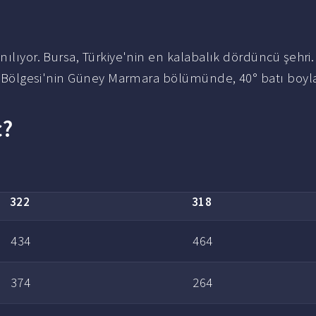
anılıyor. Bursa, Türkiye'nin en kalabalık dördüncü şehri.
mara Bölgesi'nin Güney Marmara bölümünde, 40° batı boy
ç?
322
318
434
464
374
264