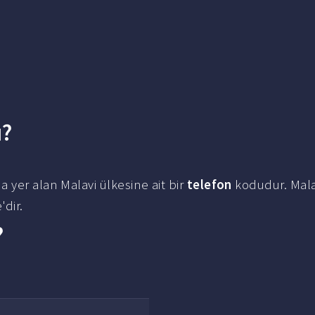
u?
a yer alan Malavi ülkesine ait bir
telefon
kodudur. Mal
dir.
?