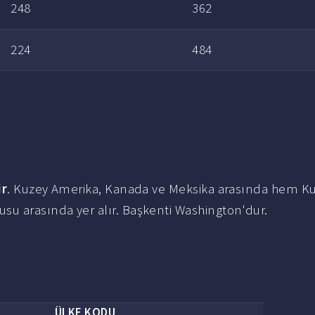
248
362
224
484
ir
. Kuzey Amerika, Kanada ve Meksika arasında hem K
su arasında yer alır. Başkenti Washington'dur.
ÜLKE KODU