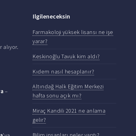
Ilgileneceksin
Farmakoloji yüksek lisansı ne işe
yarar?
 alıyor.
Keskinoğlu Tavuk kim aldı?
Kıdem nasıl hesaplanır?
Altındağ Halk Eğitim Merkezi
va
–
hafta sonu açık mı?
Miraç Kandili 2021 ne anlama
gelir?
Bilim insanları neler yaptı?
va
'ya