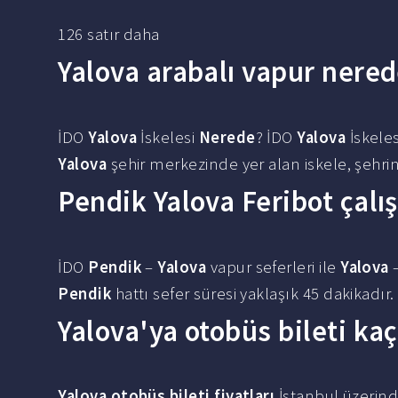
126 satır daha
Yalova arabalı vapur nered
İDO
Yalova
İskelesi
Nerede
? İDO
Yalova
İskeles
Yalova
şehir merkezinde yer alan iskele, şehrin
Pendik Yalova Feribot çalı
İDO
Pendik
–
Yalova
vapur seferleri ile
Yalova
Pendik
hattı sefer süresi yaklaşık 45 dakikadır.
Yalova'ya otobüs bileti ka
Yalova otobüs bileti fiyatları
İstanbul üzerind