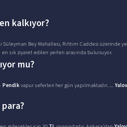
en kalkıyor?
i Süleyman Bey Mahallesi, Rıhtım Caddesi üzerinde yer
 en sık ziyaret edilen yerleri arasında bulunuyor.
şıyor mu?
–
Pendik
vapur seferleri her gün yapılmaktadır. ...
Yalo
ç para?
en gidecekler için 30
TL
civarındadır. Ankara'dan
Yalo