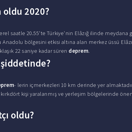
 oldu 2020?
erel saatle 20.55'te Türkiye'nin Elâzığ ilinde meydana 
nadolu bölgesini etkisi altına alan merkez üssü Elâz
aklaşık 22 saniye kadar süren
deprem
.
 şiddetinde?
eprem
- lerin içmerkezleri 10 km derinde yer almaktadır
 kırkdört kişi yaralanmış ve yerleşim bölgelerinde öne
çı oldu?