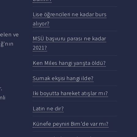
Lise öğrencileri ne kadar burs
alıyor?
gelen ve
MSÜ başvuru parası ne kadar
ığ'nın
2021?
Ken Miles hangi yarışta öldü?
Sumak ekşisi hangi ilde?
.
Iki boyutta hareket atışlar mı?
mli
Latin ne dir?
Künefe peyniri Bim'de var mı?