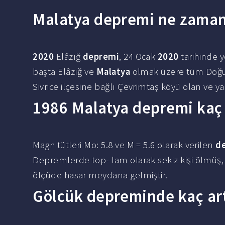
Malatya depremi ne zaman
2020
Elâzığ
depremi
, 24 Ocak
2020
tarihinde y
başta Elâzığ ve
Malatya
olmak üzere tüm Doğu A
Sivrice ilçesine bağlı Çevrimtaş köyü olan ve y
1986 Malatya depremi kaç
Magnitütleri Mo: 5.8 ve M = 5.6 olarak verilen
d
Depremlerde top- lam olarak sekiz kişi ölmüş,
ölçüde hasar meydana gelmiştir.
Gölcük depreminde kaç art