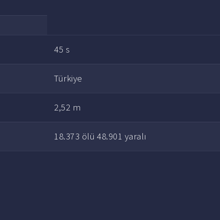
45 s
Türkiye
2,52 m
18.373 ölü 48.901 yaralı