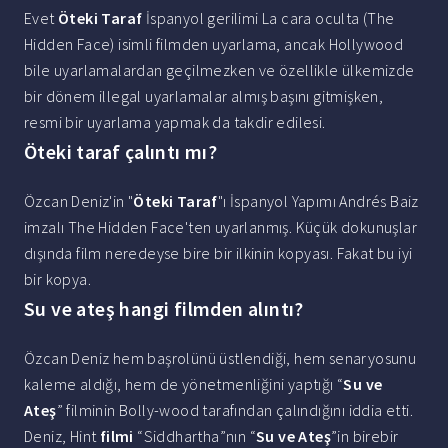
Evet
Öteki Taraf
İspanyol gerilimi La cara oculta (The
Hidden Face) isimli filmden uyarlama, ancak Hollywood
bile uyarlamalardan geçilmezken ve özellikle ülkemizde
bir dönem illegal uyarlamalar almış başını gitmişken,
resmi bir uyarlama yapmak da takdir edilesi.
Öteki taraf çalıntı mı?
Özcan Deniz'in "
Öteki Taraf
"ı İspanyol Yapımı Andrés Baiz
imzalı The Hidden Face'ten uyarlanmış. Küçük dokunuşlar
dışında film neredeyse bire bir ilkinin kopyası. Fakat bu iyi
bir kopya.
Su ve ateş hangi filmden alıntı?
Özcan Deniz hem başrolünü üstlendiği, hem senaryosunu
kaleme aldığı, hem de yönetmenliğini yaptığı “
Su ve
Ateş
” filminin Bolly-wood tarafından çalındığını iddia etti.
Deniz, Hint
filmi
“Siddhartha”nın “
Su ve Ateş
”in birebir