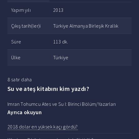
Yapım yılı
2013
Çıkış tarih(ler)i
Türkiye Almanya Birleşik Krallık
Süre
113 dk.
Ülke
Türkiye
8 satır daha
Su ve ateş kitabını kim yazdı?
Imran Tohumcu Ates ve Su I: Birinci Bölüm/Yazarları
Ayrıca okuyun
2018 dolar en yüksek kaçı gördü?