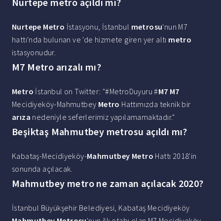
Nurtepe metro açıldı mı?
Nurtepe Metro
İstasyonu, İstanbul
metrosu
'nun M7
hattı'nda bulunan ve 'de hizmete giren yer altı
metro
istasyonudur.
M7 Metro arızalı mı?
Metro
İstanbul on Twitter: "#MetroDuyuru #
M7 M7
Mecidiyeköy-Mahmutbey
Metro
Hattımızda teknik bir
arıza
nedeniyle seferlerimiz yapılamamaktadır."
Beşiktaş Mahmutbey metrosu açıldı mı?
Kabataş-Mecidiyeköy-
Mahmutbey Metro
Hattı 2018'in
sonunda açılacak.
Mahmutbey metro ne zaman açılacak 2020?
İstanbul Büyükşehir Belediyesi, Kabataş Mecidiyeköy
Mahmutbey Metrosu
'nun ilk etabı olan M7 Mecidiyeköy-