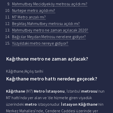
Mahmutbey Mecidiyeköy metrosu açıldı mı?
Nurtepe metro açıldı mı?
M7 Metro arızalı mı?
Beşiktaş Mahmutbey metrosu açıldı mı?
Mahmutbey metro ne zaman açılacak 2020?
Bağcılar Meydan Metrosu nerelere gidiyor?
Yüzyıldaki metro nereye gidiyor?
Kağıthane metro ne zaman açılacak?
Kâğıthane/Açılış tarihi
Kağıthane metro hattı nereden geçecek?
Kâğıthane
(M7)
Metro İstasyonu
, İstanbul
metrosu
'nun
M7 hattı'nda yer alan ve 'de hizmete giren viyadük
üzerindeki
metro
istasyonudur.
İstasyon Kâğıthane
'nin
Merkez Mahallesi'nde, Cendere Caddesi üzerinde yer