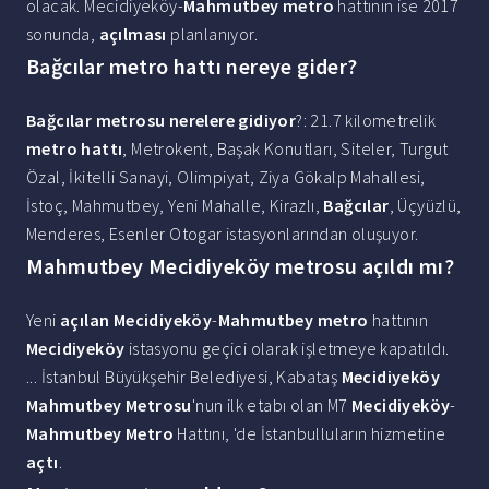
olacak. Mecidiyeköy-
Mahmutbey metro
hattının ise 2017
sonunda,
açılması
planlanıyor.
Bağcılar metro hattı nereye gider?
Bağcılar metrosu nerelere gidiyor
?: 21.7 kilometrelik
metro hattı
, Metrokent, Başak Konutları, Siteler, Turgut
Özal, İkitelli Sanayi, Olimpiyat, Ziya Gökalp Mahallesi,
İstoç, Mahmutbey, Yeni Mahalle, Kirazlı,
Bağcılar
, Üçyüzlü,
Menderes, Esenler Otogar istasyonlarından oluşuyor.
Mahmutbey Mecidiyeköy metrosu açıldı mı?
Yeni
açılan Mecidiyeköy
-
Mahmutbey metro
hattının
Mecidiyeköy
istasyonu geçici olarak işletmeye kapatıldı.
... İstanbul Büyükşehir Belediyesi, Kabataş
Mecidiyeköy
Mahmutbey Metrosu
'nun ilk etabı olan M7
Mecidiyeköy
-
Mahmutbey Metro
Hattını, 'de İstanbulluların hizmetine
açtı
.