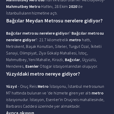
Mahmutbey Metro
Hattını, 28 Ekim
2020
'de
İstanbulluların hizmetine açtı.
Bağcılar Meydan Metrosu nerelere gidiyor?
Bağcılar metrosu nerelere gidiyor
?
Bağcılar metrosu
nerelere gidiyor
?: 21.7 kilometrelik
metro
hattı,
Metrokent, Başak Konutları, Siteler, Turgut Özal, İkitelli
Sanayi, Olimpiyat, Ziya Gökalp Mahallesi, İstoç,
Mahmutbey, Yeni Mahalle, Kirazlı,
Bağcılar
, Üçyüzlü,
Menderes,
Esenler
Otogar istasyonlarından oluşuyor.
Yüzyıldaki metro nereye gidiyor?
Yüzyıl
- Oruç Reis
Metro
İstasyonu, İstanbul metrosunun
M7 hattında bulunan ve 'de hizmete giren yer altı
metro
istasyonudur. İstasyon, Esenler'in Oruçreis mahallesinde,
Barbaros Caddesi üzerinde yer almaktadır.
Ayrıca okuyun