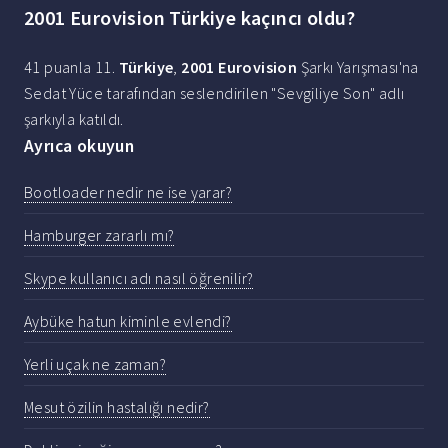
2001 Eurovision Türkiye kaçıncı oldu?
41 puanla 11.
Türkiye
,
2001 Eurovision
Şarkı Yarışması'na
Sedat Yüce tarafından seslendirilen "Sevgiliye Son" adlı
şarkıyla katıldı.
Ayrıca okuyun
Bootloader nedir ne ise yarar?
Hamburger zararlı mı?
Skype kullanıcı adı nasıl öğrenilir?
Aybüke hatun kiminle evlendi?
Yerli uçak ne zaman?
Mesut özilin hastalığı nedir?