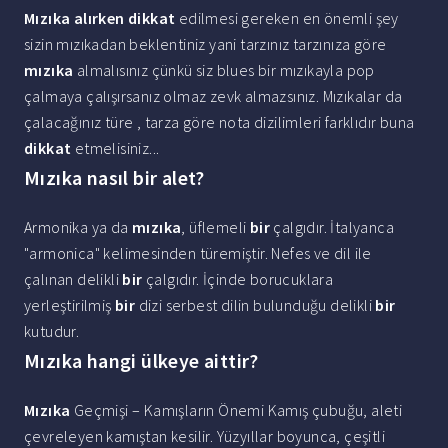
Mızıka alırken dikkat
edilmesi gereken en önemli şey
sizin mızıkadan beklentiniz yani tarzınız tarzınıza göre
mızıka
almalısınız çünkü siz blues bir mızıkayla pop
çalmaya çalışırsanız olmaz zevk almazsınız. Mızıkalar da
çalacağınız türe , tarza göre nota dizilimleri farklıdır buna
dikkat
etmelisiniz...
Mızıka nasıl bir alet?
Armonika ya da
mızıka
, üflemeli
bir
çalgıdır. İtalyanca
"armonica" kelimesinden türemiştir. Nefes ve dil ile
çalınan delikli
bir
çalgıdır. İçinde borucuklara
yerleştirilmiş
bir
dizi serbest dilin bulunduğu delikli
bir
kutudur.
Mızıka hangi ülkeye aittir?
Mızıka
Geçmişi – Kamışların Önemi Kamış çubuğu, aleti
çevreleyen kamıştan kesilir. Yüzyıllar boyunca, çeşitli