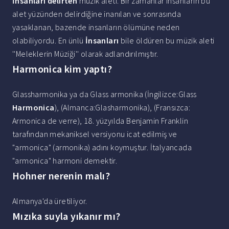
İnsanları delirten
müzik aleti. Bir zamanlar insanların bu
alet yüzünden delirdiğine inanılan ve sonrasında
yasaklanan, bazende insanların ölümüne neden
olabiliyordu. En ünlü
İnsanları
bile öldüren bu müzik aleti
''Meleklerin Müziği'' olarak adlandırılmıştır.
Harmonica kim yaptı?
Glassharmonika ya da Glass armonika (İngilizce:Glass
Harmonica
), (Almanca:Glasharmonika), (Fransızca:
Armonica de verre), 18. yüzyılda Benjamin Franklin
tarafından mekaniksel versiyonu icat edilmiş ve
"armonica" (armonika) adını koymuştur. İtalyancada
"armonica" harmoni demektir.
Hohner nerenin malı?
Almanya'da üretiliyor.
Mızıka suyla yıkanır mı?