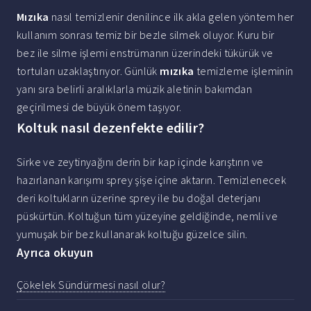
Mızıka
nasıl temizlenir denilince ilk akla gelen yöntem her
kullanım sonrası temiz bir bezle silmek oluyor. Kuru bir
bez ile silme işlemi enstrümanın üzerindeki tükürük ve
tortuları uzaklaştırıyor. Günlük
mızıka
temizleme işleminin
yanı sıra belirli aralıklarla müzik aletinin bakımdan
geçirilmesi de büyük önem taşıyor.
Koltuk nasıl dezenfekte edilir?
Sirke ve zeytinyağını derin bir kap içinde karıştırın ve
hazırlanan karışımı sprey şişe içine aktarın. Temizlenecek
deri koltukların üzerine sprey ile bu doğal deterjanı
püskürtün. Koltuğun tüm yüzeyine geldiğinde, nemli ve
yumuşak bir bez kullanarak koltuğu güzelce silin.
Ayrıca okuyun
Çökelek Sündürmesi nasıl olur?