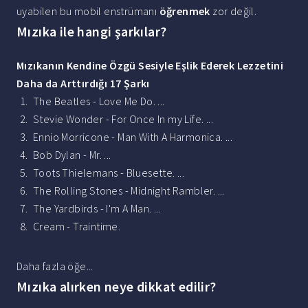
uyabilen bu mobil enstrümanı
öğrenmek
zor değil.
Mızıka ile hangi şarkılar?
Mızıkanın
Kendine Özgü Sesiyle Eşlik Ederek Lezzetini
Daha da Arttırdığı 17
Şarkı
The Beatles - Love Me Do. ...
Stevie Wonder - For Once In my Life. ...
Ennio Morricone - Man With A Harmonica. ...
Bob Dylan - Mr. ...
Toots Thielemans - Bluesette. ...
The Rolling Stones - Midnight Rambler. ...
The Yardbirds - I'm A Man. ...
Cream - Traintime.
Daha fazla öğe...
Mızıka alırken neye dikkat edilir?