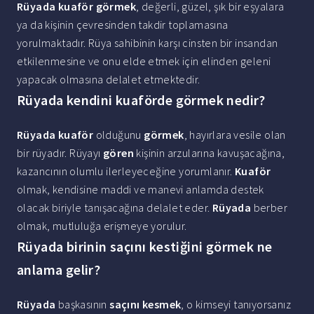
Rüyada kuaför görmek
, değerli, güzel, şık bir eşyalara
ya da kişinin çevresinden takdir toplamasına
yorulmaktadır. Rüya sahibinin karşı cinsten bir insandan
etkilenmesine ve onu elde etmek için elinden geleni
yapacak olmasına delalet etmektedir.
Rüyada kendini kuaförde görmek nedir?
Rüyada kuaför
olduğunu
görmek
, hayırlara vesile olan
bir rüyadır. Rüyayı
gören
kişinin arzularına kavuşacağına,
kazancının olumlu ilerleyeceğine yorumlanır.
Kuaför
olmak, kendisine maddi ve manevi anlamda destek
olacak biriyle tanışacağına delalet eder.
Rüyada
berber
olmak, mutluluğa erişmeye yorulur.
Rüyada birinin saçını kestiğini görmek ne
anlama gelir?
Rüyada
başkasının
saçını kesmek
, o kimseyi tanıyorsanız