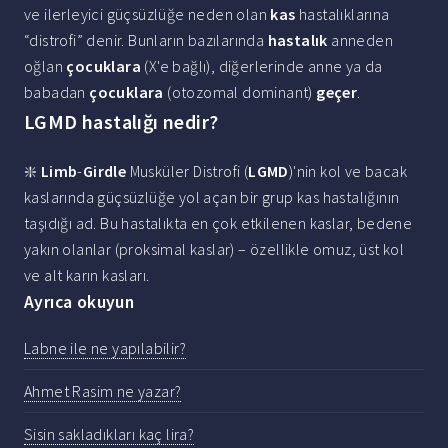
ve ilerleyici güçsüzlüğe neden olan
kas
hastalıklarına
“distrofi” denir. Bunların bazılarında
hastalık
anneden
oğlan
çocuklara
(X'e bağlı), diğerlerinde anne ya da
babadan
çocuklara
(otozomal dominant)
geçer
.
LGMD hastalığı nedir?
❇️
Limb
-
Girdle
Musküler Distrofi (
LGMD
)'nin kol ve bacak
kaslarında güçsüzlüğe yol açan bir grup kas hastalığının
taşıdığı ad. Bu hastalıkta en çok etkilenen kaslar, bedene
yakın olanlar (proksimal kaslar) – özellikle omuz, üst kol
ve alt karın kasları.
Ayrıca okuyun
Labne ile ne yapılabilir?
Ahmet Rasim ne yazar?
Sisin sakladıkları kaç lira?