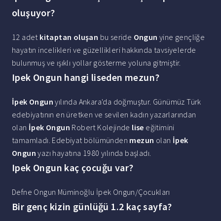
oluşuyor?
12 adet
kitaptan oluşan
bu seride
Ongun
yine gençliğe
hayatın incelikleri ve güzellikleri hakkında tavsiyelerde
bulunmuş ve ışıklı yollar gösterme yoluna gitmiştir.
Ipek Ongun hangi liseden mezun?
İpek Ongun
yılında Ankara'da doğmuştur. Günümüz Türk
edebiyatının en üretken ve sevilen kadın yazarlarından
olan
İpek Ongun
Robert Kolejinde
lise
eğitimini
tamamladı. Edebiyat bölümünden
mezun
olan
İpek
Ongun
yazı hayatına 1980 yılında başladı.
Ipek Ongun kaç çocuğu var?
Defne Ongun Müminoğlu İpek Ongun/Çocukları
Bir genç kizin günlüğü 1.2 kaç sayfa?