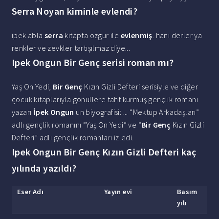
Serra Noyan kiminle evlendi?
ipek abla
serra
kitapta özgür ile
evlenmiş
. hani derler ya
renkler ve zevkler tartışılmaz diye...
Ipek Ongun Bir Genç serisi roman mı?
Yaş On Yedi,
Bir Genç
Kızın Gizli Defteri serisiyle ve diğer
çocuk kitaplarıyla gönüllere taht kurmuş gençlik romanı
yazarı
İpek Ongun
'un biyografisi: ... “Mektup Arkadaşları”
adlı gençlik romanını “Yaş On Yedi” ve “
Bir Genç
Kızın Gizli
Defteri” adlı gençlik romanları izledi.
Ipek Ongun Bir Genç Kızın Gizli Defteri kaç
yılında yazıldı?
Eser Adı
Yayın evi
Basım
yılı