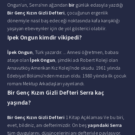
Ongun'un, Serra'nın ağzından
bir
günlük edasıyla yazdığı
Bir Genç Kızın Gizli Defteri
, çocuğunun ergenlik
dönemiyle nasıl baş edeceği noktasında kafa karışıklığı
yaşayan ebeveynler için de yol gösterici olabilir.
Ipek Ongun kimdir vikipedi?
İpek Ongun
, Türk yazardır. ... Annesi öğretmen, babası
ataşe olan
İpek Ongun
, şimdiki adı Robert Koleji olan
Arnavutköy Amerikan Kız Koleji'nde okudu. 1961 yılında
Edebiyat Bölümü'nden mezun oldu. 1980 yılında ilk çocuk
romanı Mektup Arkadaşları yayınlandı.
Bir Genç Kızın Gizli Defteri Serra kaç
yaşında?
Bir Genç Kızın Gizli Defteri
1 Kitap Açıklaması Ve bu biri,
evet, bildiniz, anı defterimizdir. On beş
yaşındaki Serra
tüm duygularını, düşüncelerini anı defteriyle paylaşıyor.