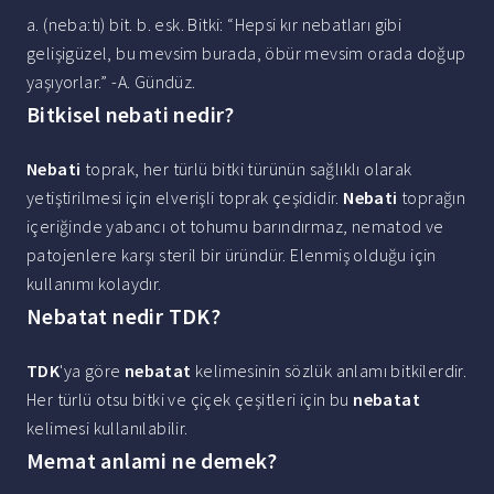
a. (neba:tı) bit. b. esk. Bitki: “Hepsi kır nebatları gibi
gelişigüzel, bu mevsim burada, öbür mevsim orada doğup
yaşıyorlar.” -A. Gündüz.
Bitkisel nebati nedir?
Nebati
toprak, her türlü bitki türünün sağlıklı olarak
yetiştirilmesi için elverişli toprak çeşididir.
Nebati
toprağın
içeriğinde yabancı ot tohumu barındırmaz, nematod ve
patojenlere karşı steril bir üründür. Elenmiş olduğu için
kullanımı kolaydır.
Nebatat nedir TDK?
TDK
'ya göre
nebatat
kelimesinin sözlük anlamı bitkilerdir.
Her türlü otsu bitki ve çiçek çeşitleri için bu
nebatat
kelimesi kullanılabilir.
Memat anlami ne demek?