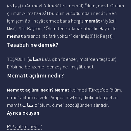
(ﻣﻤﺎﺕ) i. (Ar. mevt “ölmek”ten memāt) Ölüm, mevt: Oldum
çü mahv-ı mahz-ı zât buldum vücûdumdan necât / Ben
içmişem âb-ı hayât ermez bana hergiz
memât
(Niyâzî-i
Mısrî). Şâir Bayron, “Ölümden korkmak abestir. Hayat ile
memat
arasında hiç fark yoktur” der imiş (Fâik Reşat).
Teşabüh ne demek?
TEŞÂBÜH. (ﺗﺸﺎﺑﻪ) i. (Ar. şibh “benzer, misil”den teşābuh)
Birbirine benzeme, benzeşme, müşâbehet.
Mematt açılımı nedir?
Mematt açılımı nedir
?
Memat
kelimesi Türkçe'de "ölüm,
ölme" anlamına gelir. Arapça mwt/myt kökünden gelen
mamāt ممات z "ölüm, ölme" sözcüğünden alıntıdır.
Ayrıca okuyun
FYP anlamı nedir?