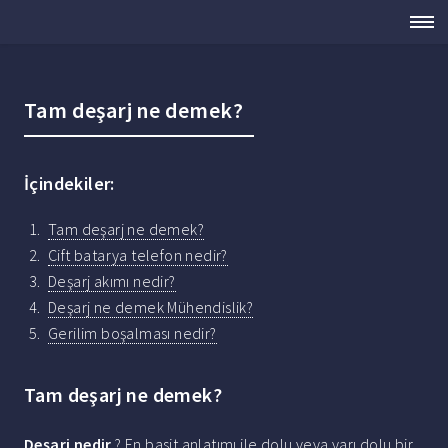
Tam deşarj ne demek?
İçindekiler:
Tam deşarj ne demek?
Cift batarya telefon nedir?
Deşarj akımı nedir?
Deşarj ne demek Mühendislik?
Gerilim boşalması nedir?
Tam deşarj ne demek?
Deşarj nedir
? En basit anlatımı ile dolu veya yarı dolu bir