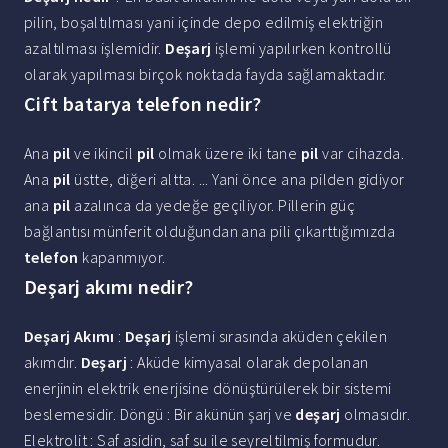
pilin, boşaltılması yani içinde depo edilmiş elektriğin
azaltılması işlemidir.
Deşarj
işlemi yapılırken kontrollü
olarak yapılması birçok noktada fayda sağlamaktadır.
Cift batarya telefon nedir?
Ana
pil
ve ikincil
pil
olmak üzere iki tane
pil
var cihazda.
Ana
pil
üstte, diğeri altta. ... Yani önce ana pilden gidiyor
ana
pil
azalınca da yedeğe geçiliyor. Pillerin güç
bağlantısı münferit olduğundan ana pili çıkarttığımızda
telefon
kapanmıyor.
Deşarj akımı nedir?
Deşarj Akımı
:
Deşarj
işlemi sırasında aküden çekilen
akımdır.
Deşarj
: Aküde kimyasal olarak depolanan
enerjinin elektrik enerjisine dönüştürülerek bir sistemi
beslemesidir. Döngü : Bir akünün şarj ve
deşarj
olmasıdır.
Elektrolit : Saf asidin, saf su ile seyreltilmiş formudur.