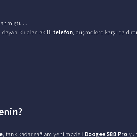
nmıştı. ...
ı dayanıklı olan akıllı
telefon
, düşmelere karşı da dir
enin?
e
, tank kadar sağlam yeni modeli
Doogee S88 Pro
'yu 