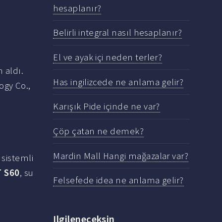
hesaplanır?
Belirli integral nasıl hesaplanır?
El ve ayak içi neden terler?
 aldı.
Has ingilizcede ne anlama gelir?
gy Co.,
Karışık Pide içinde ne var?
Çöp çatan ne demek?
Mardin Mall Hangi mağazalar var?
 sistemli
T S60
, su
Felsefede idea ne anlama gelir?
Ilgileneceksin