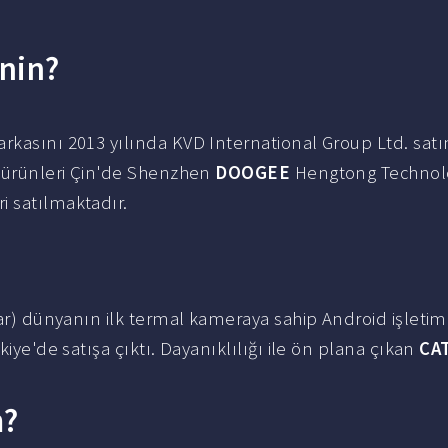
nin?
rkasını 2013 yılında KVD International Group Ltd. satın
r ürünleri Çin'de Shenzhen
DOOGEE
Hengtong Technolo
i satılmaktadır.
lar) dünyanın ilk termal kameraya sahip Android işletim
rkiye'de satışa çıktı. Dayanıklılığı ile ön plana çıkan
CA
m?