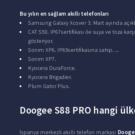
Bu yılın en
sağlam
akıllı telefonları
Samsung Galaxy Xcover 3. Mart ayında açıkla
CAT S50. IP67sertifikası ile suya ve toza karş
gösteriyor.
Sonim XP6. IP69sertifikasına sahip. ...
Sonim XP7.
Kyocera DuraForce.
Kyocera Brigadier.
Plum Gator Plus.
Doogee S88 PRO hangi ülk
İspanya merkezli akıllı telefon markası
Dooge