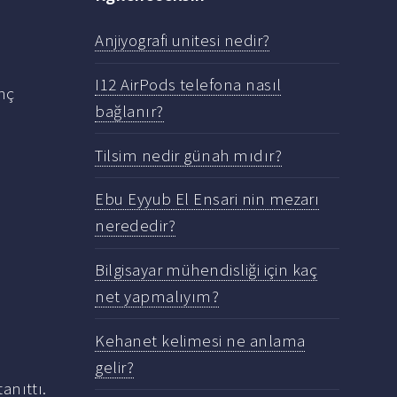
Anjiyografi unitesi nedir?
I12 AirPods telefona nasıl
enç
bağlanır?
Tilsim nedir günah mıdır?
Ebu Eyyub El Ensari nin mezarı
nerededir?
Bilgisayar mühendisliği için kaç
net yapmalıyım?
Kehanet kelimesi ne anlama
gelir?
tanıttı.