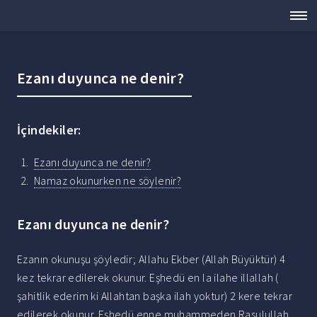
Ezanı duyunca ne denir?
İçindekiler:
Ezanı duyunca ne denir?
Namaz okunurken ne söylenir?
Ezanı duyunca ne denir?
Ezanın okunuşu şöyledir; Allahu Ekber (Allah Büyüktür) 4
kez tekrar edilerek okunur. Eşhedü en la ilahe illallah (
şahitlik ederim ki Allahtan başka ilah yoktur) 2 kere tekrar
edilerek okunur. Eşhedü enne muhammeden Rasulullah