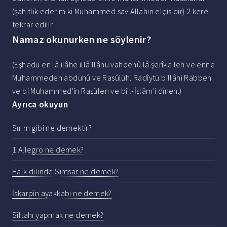
(şahitlik ederim ki Muhammed sav Allahın elçisidir) 2 kere
tekrar edilir.
Namaz okunurken ne söylenir?
(Eşhedü en lâ ilâhe illâ'llâhü vahdehû lâ şerîke leh ve enne
Muhammeden abduhû ve Rasûlüh. Radîytü billâhi Rabben
ve bi Muhammed'in Rasûlen ve bi'l-İslâm'i dînen.)
Ayrıca okuyun
Sırım gibi ne demektir?
1 Allegro ne demek?
Halk dilinde Simsar ne demek?
İskarpin ayakkabı ne demek?
Siftahı yapmak ne demek?