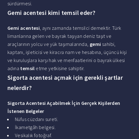
sürdürmesi.
Gemi acentesi kimi temsil eder?
Gemi acentesi
, aynı zamanda temsilci demektir. Türk
limanlarına gelen ve bayrak taşıyan deniz taşıt ve
araçlarının yolcu ve yük taşımalarında,
gemi
sahibi,
kaptanı, işleticisi ve kiracısı nam ve hesabına, üçüncü kişi
ve kuruluşlara karşı hak ve menfaatlerini o bayrak ülkesi
adına
temsil
etme yetkisine sahiptir.
Sigorta acentesi açmak için gerekli şartlar
nelerdir?
Sigorta Acentesi
Açabilmek İçin Gerçek Kişilerden
İstenen Belgeler
Nüfus cüzdanı sureti.
İkametgâh belgesi.
Vesikalık fotoğraf.