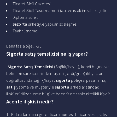
Ticaret Sicil Gazetesi.
Ticaret Sicil Tasdiknamesi (asıl ve ıslak imzalı, kaşeli)
Diploma sureti.
Sigorta
şirketiyle yapılan sözleşme.
Taahhütname.
Daha fazla öğe...•BE
Sigorta satış temsilcisi ne iş yapar?
-
Sigorta Satış Temsilcisi
(Sağlık/Hayat), kendi başına ve
belirli bir süre içerisinde müşteri (ferdi/grup) ihtiyaçları
doğrultusunda sağlık/hayat
sigorta
poliçesi pazarlama,
satış
yapma ve müşteriyle
sigorta
şirketi arasındaki
ilişkileri düzenleme bilgi ve becerisine sahip nitelikli kişidir.
Acente ilişkisi nedir?
TTK'daki tanımına göre, ticari mümessil, ticari vekil, satış