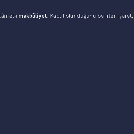
lâmet-i
makbûliyet
. Kabul olunduğunu belirten işaret,