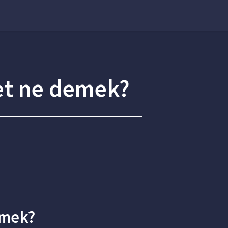
et ne demek?
emek?