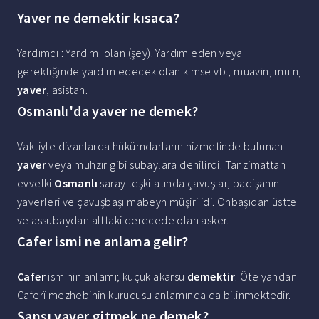
Yaver ne demektir kısaca?
Yardımcı : Yardımı olan (şey). Yardım eden veya
gerektiğinde yardım edecek olan kimse vb., muavin, muin,
yaver
, asistan.
Osmanlı'da yaver ne demek?
Vaktiyle divanlarda hükümdarların hizmetinde bulunan
yaver
veya muhzır gibi subaylara denilirdi. Tanzimattan
evvelki
Osmanlı
saray teşkilatında çavuşlar, padişahın
yaverleri ve çavuşbaşı mabeyn müşiri idi. Onbaşıdan üstte
ve assubaydan alttaki derecede olan asker.
Cafer ismi ne anlama gelir?
Cafer
isminin anlamı; küçük akarsu
demektir
. Öte yandan
Caferî mezhebinin kurucusu anlamında da bilinmektedir.
Şansı yaver gitmek ne demek?