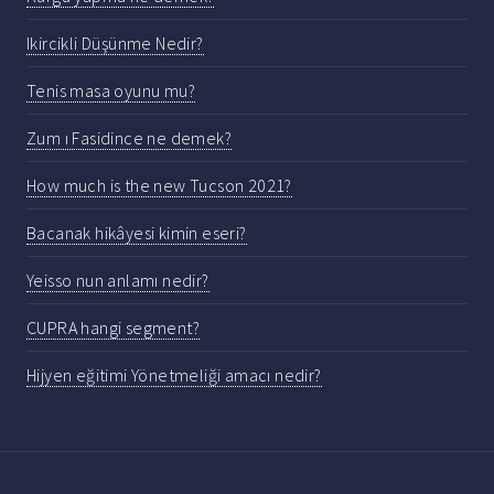
Ikircikli Düşünme Nedir?
Tenis masa oyunu mu?
Zum ı Fasidince ne demek?
How much is the new Tucson 2021?
Bacanak hikâyesi kimin eseri?
Yeisso nun anlamı nedir?
CUPRA hangi segment?
Hijyen eğitimi Yönetmeliği amacı nedir?