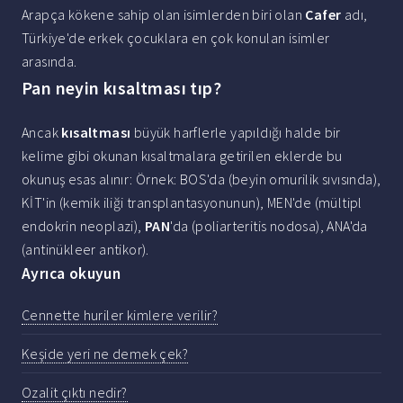
Arapça kökene sahip olan isimlerden biri olan
Cafer
adı,
Türkiye'de erkek çocuklara en çok konulan isimler
arasında.
Pan neyin kısaltması tıp?
Ancak
kısaltması
büyük harflerle yapıldığı halde bir
kelime gibi okunan kısaltmalara getirilen eklerde bu
okunuş esas alınır: Örnek: BOS'da (beyin omurilik sıvısında),
KİT'in (kemik iliği transplantasyonunun), MEN'de (mültipl
endokrin neoplazi),
PAN
'da (poliarteritis nodosa), ANA'da
(antinükleer antikor).
Ayrıca okuyun
Cennette huriler kimlere verilir?
Keşide yeri ne demek çek?
Ozalit çıktı nedir?