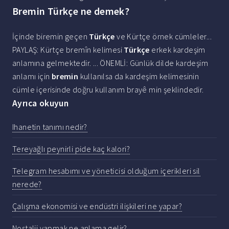
Bremin Türkçe ne demek?
İçinde biremin geçen
Türkçe
ve Kürtçe örnek cümleler...
PAYLAŞ: Kürtçe bremîn kelimesi
Türkçe
erkek kardeşim
anlamına gelmektedir. ... ÖNEMLİ: Günlük dilde kardeşim
anlamı için
bremin
kullanılsa da kardeşim kelimesinin
cümle içerisinde doğru kullanım brayê min şeklindedir.
Ayrıca okuyun
Ihanetin tanımı nedir?
Tereyağlı peynirli pide kaç kalori?
Telegram hesabımı ve yöneticisi olduğum içerikleri sil
nerede?
Çalışma ekonomisi ve endüstri ilişkileri ne yapar?
Nostalji yapmak ne anlama gelir?