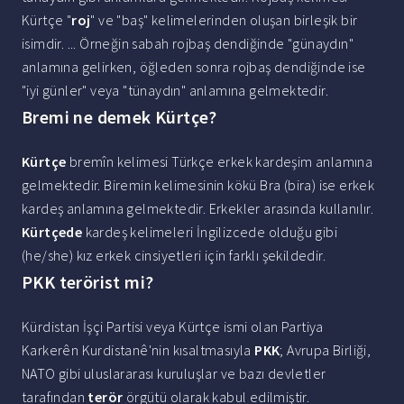
Kürtçe "
roj
" ve "baş" kelimelerinden oluşan birleşik bir
isimdir. ... Örneğin sabah rojbaş dendiğinde "günaydın"
anlamına gelirken, öğleden sonra rojbaş dendiğinde ise
"iyi günler" veya "tünaydın" anlamına gelmektedir.
Bremi ne demek Kürtçe?
Kürtçe
bremîn kelimesi Türkçe erkek kardeşim anlamına
gelmektedir. Biremin kelimesinin kökü Bra (bira) ise erkek
kardeş anlamına gelmektedir. Erkekler arasında kullanılır.
Kürtçede
kardeş kelimeleri İngilizcede olduğu gibi
(he/she) kız erkek cinsiyetleri için farklı şekildedir.
PKK terörist mi?
Kürdistan İşçi Partisi veya Kürtçe ismi olan Partiya
Karkerên Kurdistanê'nin kısaltmasıyla
PKK
; Avrupa Birliği,
NATO gibi uluslararası kuruluşlar ve bazı devletler
tarafından
terör
örgütü olarak kabul edilmiştir.