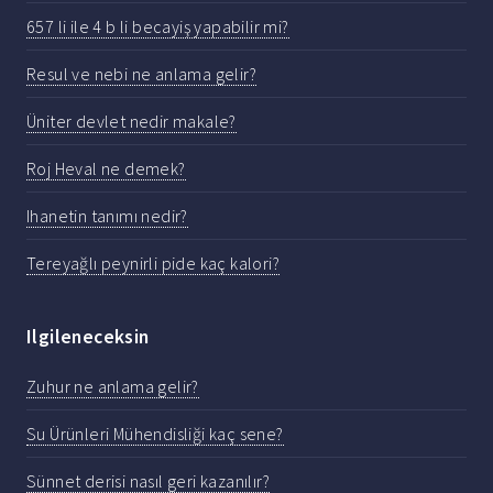
657 li ile 4 b li becayiş yapabilir mi?
Resul ve nebi ne anlama gelir?
Üniter devlet nedir makale?
Roj Heval ne demek?
Ihanetin tanımı nedir?
Tereyağlı peynirli pide kaç kalori?
Ilgileneceksin
Zuhur ne anlama gelir?
Su Ürünleri Mühendisliği kaç sene?
Sünnet derisi nasıl geri kazanılır?