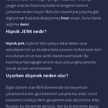
yaygın olan bu hisse beyindeki iki bölgenin kontrol
çatışması neden oluyor. Bunu bir rüyanın parçasıymış gibi
algılıyorsak boşlukta düşüyormuş
hissi
oluşur; buna hipnik
seğirme
denir
.
Hipnik JERK nedir?
Hipnik jerk
; kişilerin tam uykuya dalacakken veya
uykudayken bir ya da daha fazla uzvunun hatta bazen tüm
vücudunun ani ve kısa süreli olarak kasılmasıdır. Bu
kasılmaya hipnogogik sarsıntı veya uykuya giriş sarsıntısı
olarak da isim verilmektedir.
Uyurken düşmek neden olur?
Diğer dönem olan REM döneminde ise beynimizin
çalışması hızlanır, göz kaslarının çalışma hızı artar, vücut
kaslarımız oldukça derin gevşerken kalp atış hızımız artar.
Rüyaları bu dönemde görürüz. İşte bu iki dönemin geçişi