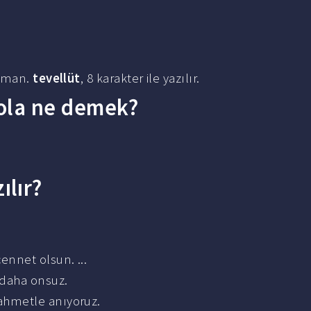
zaman.
tevellüt
, 8 karakter ile yazılır.
 ola ne demek?
lır?
ennet olsun. ...
l daha onsuz.
rahmetle anıyoruz.