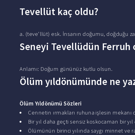
Tevellüt kaç oldu?
a. (teve'llüt) esk. İnsanın doğumu, doğduğu 
Seneyi Tevellüdün Ferruh
Anlamı: Doğum gününüz kutlu olsun.
Ölüm yıldönümünde ne yazı
Ölüm Yıldönümü
Sözleri
Cennetin ırmakları ruhuna işlesin mekanı c
Bir yıl daha geçti sensiz koskocaman bir yı
Ölümünün birinci yılında saygı minnet ve 