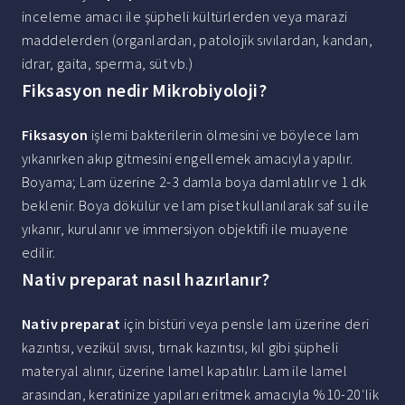
inceleme amacı ile şüpheli kültürlerden veya marazi
maddelerden (organlardan, patolojik sıvılardan, kandan,
idrar, gaita, sperma, süt vb.)
Fiksasyon nedir Mikrobiyoloji?
Fiksasyon
işlemi bakterilerin ölmesini ve böylece lam
yıkanırken akıp gitmesini engellemek amacıyla yapılır.
Boyama; Lam üzerine 2-3 damla boya damlatılır ve 1 dk
beklenir. Boya dökülür ve lam piset kullanılarak saf su ile
yıkanır, kurulanır ve immersiyon objektifi ile muayene
edilir.
Nativ preparat nasıl hazırlanır?
Nativ preparat
için bistüri veya pensle lam üzerine deri
kazıntısı, vezikül sıvısı, tırnak kazıntısı, kıl gibi şüpheli
materyal alınır, üzerine lamel kapatılır. Lam ile lamel
arasından, keratinize yapıları eritmek amacıyla %10-20′lik