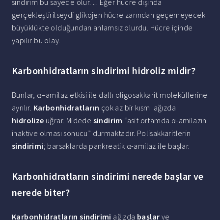
sindirim bu sayede olur. ... Eğer hücre dışında
gerçekleştirilseydi glikojen hücre zarından geçemeyecek
büyüklükte olduğundan anlamsız olurdu. Hücre içinde
yapılır bu olay.
Karbonhidratların sindirimi hidroliz midir?
Bunlar, α–amilaz etkisi ile dallı oligosakkarit moleküllerine
ayrılır.
Karbonhidratların
çok az bir kısmı ağızda
hidrolize
uğrar. Midede
sindirim
“asit ortamda α-amilazın
inaktive olması sonucu” durmaktadır. Polisakkaritlerin
sindirimi
; barsaklarda pankreatik α-amilaz ile başlar.
Karbonhidratların sindirimi nerede başlar ve
nerede biter?
Karbonhidratların sindirimi
ağızda
başlar
ve