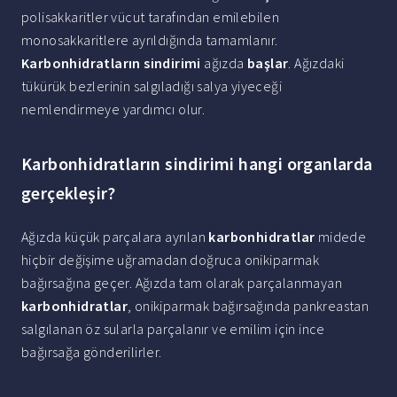
polisakkaritler vücut tarafından emilebilen
monosakkaritlere ayrıldığında tamamlanır.
Karbonhidratların sindirimi
ağızda
başlar
. Ağızdaki
tükürük bezlerinin salgıladığı salya yiyeceği
nemlendirmeye yardımcı olur.
Karbonhidratların sindirimi hangi organlarda
gerçekleşir?
Ağızda küçük parçalara ayrılan
karbonhidratlar
midede
hiçbir değişime uğramadan doğruca onikiparmak
bağırsağına geçer. Ağızda tam olarak parçalanmayan
karbonhidratlar
, onikiparmak bağırsağında pankreastan
salgılanan öz sularla parçalanır ve emilim için ince
bağırsağa gönderilirler.