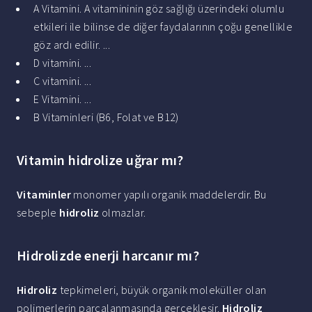
A Vitamini. A vitamininin göz sağlığı üzerindeki olumlu
etkileri ile bilinse de diğer faydalarının çoğu genellikle
göz ardı edilir. ...
D vitamini. ...
C vitamini. ...
E Vitamini. ...
B Vitaminleri (B6, Folat ve B12)
Vitamin hidrolize uğrar mı?
Vitaminler
monomer yapılı organik maddelerdir. Bu
sebeple
hidroliz
olmazlar.
Hidrolizde enerji harcanır mı?
Hidroliz
tepkimeleri, büyük organik moleküller olan
polimerlerin parçalanmasında gerçekleşir.
Hidroliz