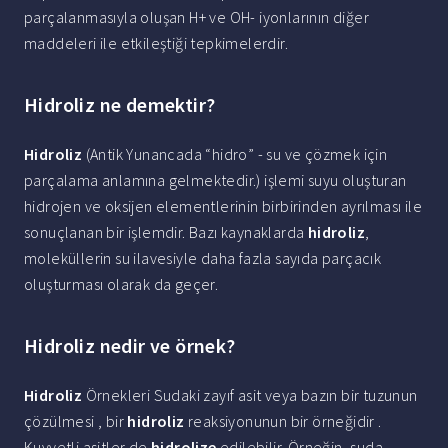
parçalanmasıyla oluşan H+ ve OH- iyonlarının diğer
maddeleri ile etkileştiği tepkimelerdir.
Hidroliz ne demektir?
Hidroliz
(Antik Yunancada “hidro” - su ve çözmek için
parçalama anlamına gelmektedir.) işlemi suyu oluşturan
hidrojen ve oksijen elementlerinin birbirinden ayrılması ile
sonuçlanan bir işlemdir. Bazı kaynaklarda
hidroliz
,
moleküllerin su ilavesiyle daha fazla sayıda parçacık
oluşturması olarak da geçer.
Hidroliz nedir ve örnek?
Hidroliz
Örnekleri Sudaki zayıf asit veya bazın bir tuzunun
çözülmesi , bir
hidroliz
reaksiyonunun bir örneğidir .
Kuvvetli asitler de
hidrolize
edilebilir. Örneğin, suda