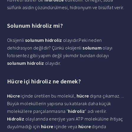
sülfürik asidin çözündürülmesi, hidronyum ve bisülfat verir.
Solunum hidroliz mi?
Oksijenli
solunum hidroliz
olayıdır.Peki neden
dehidrasyon değildir? Çünkü oksijenli
solunum
olayı
fotosentez gibi yapım değil yıkımdır bundan dolayı
solunum hidroliz
olayıdır.
Hücre içi hidroliz ne demek?
Hücre
içinde üretilen bu molekül,
hücre
dışına çıkamaz. ...
Büyük moleküllerin yapısına su katılarak daha küçük
moleküllere parçalanmasına "
hidroliz
" adı verilir.
Hidroliz
olaylarında enerjiye yani ATP molekülüne ihtiyaç
duyulmadığı için
hücre
içinde veya
hücre
dışında