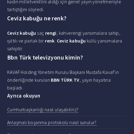
kadın milletvekillini aldığı için genel yayın yönetmeniyle
tartıştığını söyledi.
Ceviz kabuğu ne renk?
Ceviz kabuğu
saç
rengi
, kahverengi yansımalara sahip,
ışıltılı ve parlak bir
renk
.
Ceviz kabuğu
küllü yansımalara
sahiptir.
Bbn Türk televizyonu kimin?
KAVAF Holding Yönetim Kurulu Başkanı Mustafa Kavaf'ın
önderliğinde kurulan
BBN TÜRK TV
, yayın hayatına
başladı.
Ayrıca okuyun
Cumhurbaşkanlığı nasıl ulaşabiliriz?
Anlaşmalı boşanma protokolü nasıl sunulur?