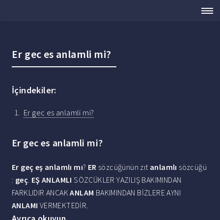
Er gec es anlamli mi?
İçindekiler:
Er gec es anlamli mi?
Er gec es anlamli mi?
Er geç eş anlamlı mı
?
ER
sözcüğünün zıt
anlamlı
sözcüğü
:
geç
.
EŞ ANLAMLI
SÖZCÜKLER YAZILIŞ BAKIMINDAN
FARKLIDIR ANCAK
ANLAM
BAKIMINDAN BİZLERE AYNI
ANLAMI
VERMEKTEDİR.
Ayrıca okuyun