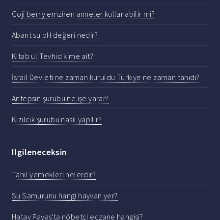
Goji berry emziren anneler kullanabilir mi?
Abant su pH değeri nedir?
Kitab ul Tevhid kime ait?
İsrail Devleti ne zaman kuruldu Türkiye ne zaman tanıdı?
Antepsin şurubu ne işe yarar?
Kızılcık şurubu nasil yapilir?
Ilgileneceksin
Tahıl yemekleri nelerdir?
Su Samurunu hangi hayvan yer?
Hatay Payas'ta nöbetçi eczane hangisi?